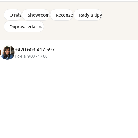
O nás
Showroom
Recenze
Rady a tipy
Doprava zdarma
+420 603 417 597
Po-Pá: 9.00 - 17.00
Značka:
Wood Luck Design
Úložná zásuvka pod postýlku Tweens 140×70 cm v
růžovém provedení doplní dětský pokoj o praktický
úložný prostor. Má nosnost 20 kg, snadno se vysouvá
na kolečkách a je vyrobena z certifikovaných, zdravotně
nezávadných materiálů dle normy EN 71-3.
Detailní informace
Položka byla vyprodána…
2-8 týdnů
2 300 Kč