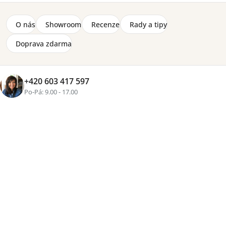
480 Kč
O nás
Showroom
Recenze
Rady a tipy
Led osvětlení Zele REG1W1D
425 Kč
Doprava zdarma
Zobrazit více produktů
+420 603 417 597
Po-Pá: 9.00 - 17.00
Řazení
Výpis
Doporučujeme
Nejlevnější
Nejdražší
Nejprodávanější
Abecedně
produktů
produktů