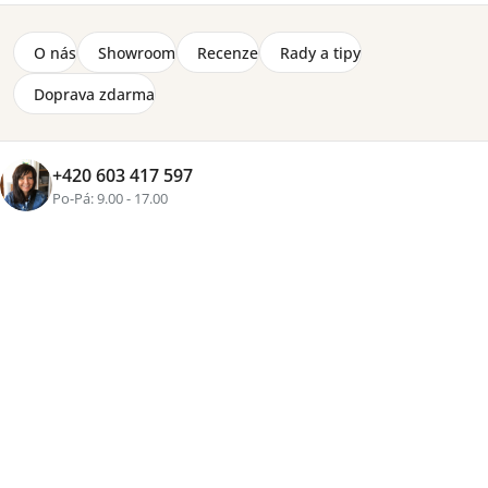
35 840 Kč
od
O nás
Showroom
Recenze
Rady a tipy
Zobrazit více produktů
Doprava zdarma
Řazení
Výpis
Doporučujeme
Nejlevnější
Nejdražší
Nejprodávanější
Abecedně
+420 603 417 597
produktů
produktů
Po-Pá: 9.00 - 17.00
Výsuvná podnožka Storm
Sedací souprava rohová Storm
4-12 týdnů
Mini