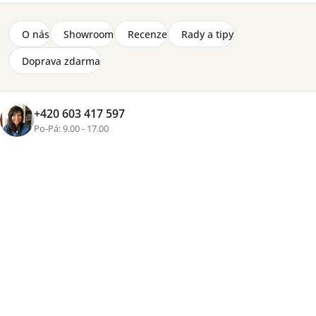
7 890 Kč
O nás
Showroom
Recenze
Rady a tipy
Zobrazit více produktů
Doprava zdarma
Řazení
Výpis
Doporučujeme
Nejlevnější
Nejdražší
Nejprodávanější
Abecedně
+420 603 417 597
produktů
produktů
Po-Pá: 9.00 - 17.00
Komoda Trend TR-01 - dub
Komoda Trend TR-02 - dub
artisan
artisan