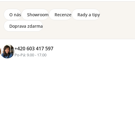
Koberec 140 x 200 cm Lorena Canals - světlý,
hnědé pruhy
O nás
Showroom
Recenze
Rady a tipy
4 400 Kč
Doprava zdarma
Zobrazit více produktů
+420 603 417 597
Po-Pá: 9.00 - 17.00
Řazení
Výpis
Doporučujeme
Nejlevnější
Nejdražší
Nejprodávanější
Abecedně
produktů
produktů