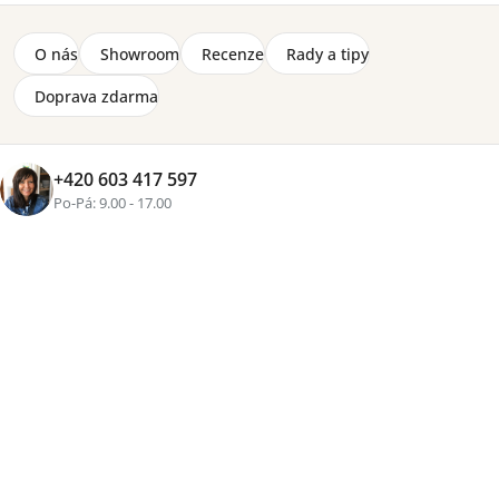
Koberec Bloom 140 x 200 cm Lorena Canals -
růžový
O nás
Showroom
Recenze
Rady a tipy
4 800 Kč
Doprava zdarma
Zobrazit více produktů
+420 603 417 597
Po-Pá: 9.00 - 17.00
Řazení
Výpis
Doporučujeme
Nejlevnější
Nejdražší
Nejprodávanější
Abecedně
produktů
produktů