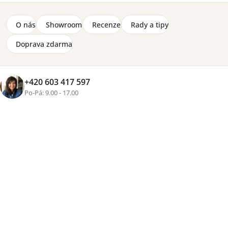
Pracovní stůl Match světlý dub /béžový 139 cm
O nás
Showroom
Recenze
Rady a tipy
7 110 Kč
Doprava zdarma
Zobrazit více produktů
+420 603 417 597
Po-Pá: 9.00 - 17.00
Řazení
Výpis
Doporučujeme
Nejlevnější
Nejdražší
Nejprodávanější
Abecedně
produktů
produktů
NOVINKA