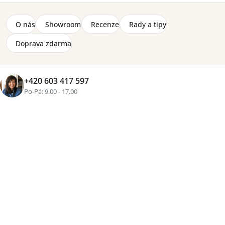
10 000 Kč
O nás
Showroom
Recenze
Rady a tipy
Zobrazit více produktů
Doprava zdarma
Řazení
Výpis
Doporučujeme
Nejlevnější
Nejdražší
Nejprodávanější
Abecedně
+420 603 417 597
produktů
produktů
Po-Pá: 9.00 - 17.00
Postel Smart 6 (160) - šedý
Postel Smart 6 (160) - dub
mat
sonoma