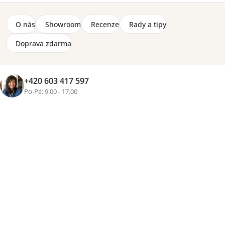
Delta
Faro
O nás
Showroom
Recenze
Rady a tipy
Doprava zdarma
Harmony
Julia
+420 603 417 597
Kubi bílý
Kubi béžový
Po-Pá: 9.00 - 17.00
Kubi šedý
Lara BRW
Luca - eukalyptus /
Lenny
dub baltic dune
Luca - pískově
béžová / dub
Luna
olejovaný
Match -
Marseille MDF