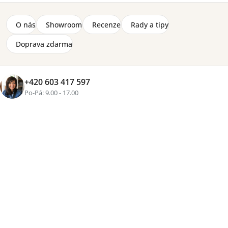
2 350 Kč
O nás
Showroom
Recenze
Rady a tipy
Zobrazit více produktů
Doprava zdarma
Řazení
Výpis
Doporučujeme
Nejlevnější
Nejdražší
Nejprodávanější
Abecedně
+420 603 417 597
produktů
produktů
Po-Pá: 9.00 - 17.00
Polštář Lorena Canals - jablko
Polštář Lorena Canals -
1-4 týdny
slepička