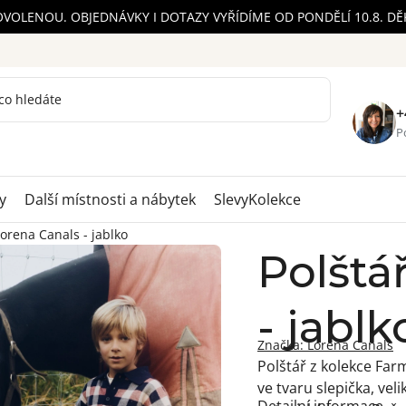
OVOLENOU. OBJEDNÁVKY I DOTAZY VYŘÍDÍME OD PONDĚLÍ 10.8. D
+
Po
y
Další místnosti a nábytek
Slevy
Kolekce
Lorena Canals - jablko
Polštá
- jablk
Značka:
Lorena Canals
Polštář z kolekce Fa
ve tvaru slepička, vel