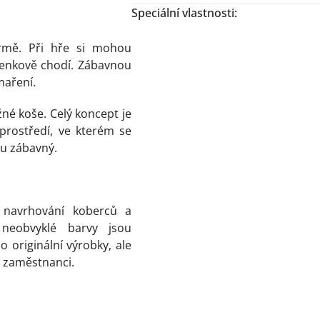
Speciální vlastnosti
:
farmě. Při hře si mohou
a venkově chodí. Zábavnou
maření.
žné koše. Celý koncept je
prostředí, ve kterém se
ku zábavný.
i navrhování koberců a
neobvyklé barvy jsou
o originální výrobky, ale
e zaměstnanci.