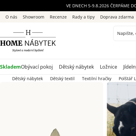
Přejít
VE DNECH 5-9.8.2026 ČERPÁME D
na
O nás
Showroom
Recenze
Rady a tipy
Doprava zdarma
obsah
Skladem
Obývací pokoj
Dětský nábytek
Ložnice
Jídeln
Dětský nábytek
Dětský textil
Textilní hračky
Polštář 