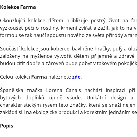
Kolekce Farma
Okouzlující kolekce dětem přibližuje pestrý život na 
vyzkoušet péči o rostliny, krmení zvířat a zažít, jak to n
formou se tak naučí spoustu nového ze světa přírody a far
Součástí kolekce jsou koberce, bavlněné hračky, pufy a úlo
založený na myšlence vytvořit dětem příjemné a zdravé 
budou cítit dobře a zároveň bude pobyt v takovém pokojíč
Celou kolekci
Farma
naleznete
zde
.
Španělská značka Lorena Canals nachází inspiraci př
bytových doplňků úplně všude. Unikátní design a 
charakteristickým rysem této značky, která se snaží nejen 
zakládá si i na ekologické produkci a korektním jednáním s
Popis