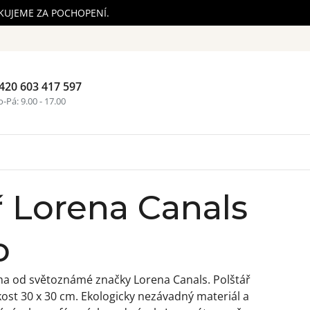
ĚKUJEME ZA POCHOPENÍ.
420 603 417 597
Nákupní ko
-Pá: 9.00 - 17.00
ř Lorena Canals
o
rma od světoznámé značky Lorena Canals.
Polštář
ikost 30 x 30 cm. Ekologicky nezávadný materiál a