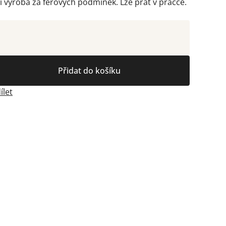
í výroba za férových podmínek. Lze prát v pračce.
Přidat do košíku
ílet