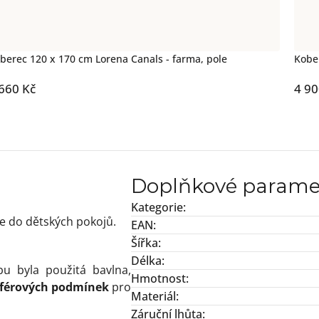
berec 120 x 170 cm Lorena Canals - farma, pole
Kobe
660 Kč
4 90
Doplňkové parame
Kategorie
:
ce do dětských pokojů.
EAN
:
Šířka
:
Délka
:
bu byla použitá bavlna,
Hmotnost
:
a férových podmínek
pro
Materiál
:
Záruční lhůta
: