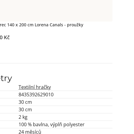
rec 140 x 200 cm Lorena Canals - proužky
0 Kč
try
Textilní hračky
8435392629010
30 cm
30 cm
2 kg
100 % bavlna, výplň polyester
24 měsíců