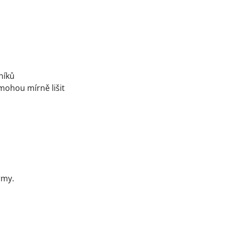
níků
 mohou mírně lišit
rmy.