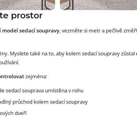
te prostor
í model sedací soupravy
, vezměte si metr a pečlivě změřt
ěny. Myslete také na to, aby kolem sedací soupravy zůstal
užívání.
ntrolovat
zejména:
de sedací souprava umístěna v rohu
odlný průchod kolem sedací soupravy
nových dveří