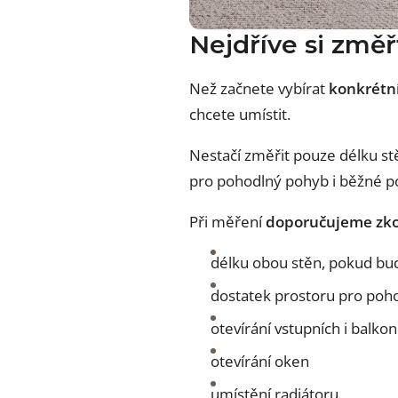
Nejdříve si změř
Než začnete vybírat
konkrétn
chcete umístit.
Nestačí změřit pouze délku st
pro pohodlný pohyb i běžné po
Při měření
doporučujeme zko
délku obou stěn, pokud bu
dostatek prostoru pro poh
otevírání vstupních i balko
otevírání oken
umístění radiátoru