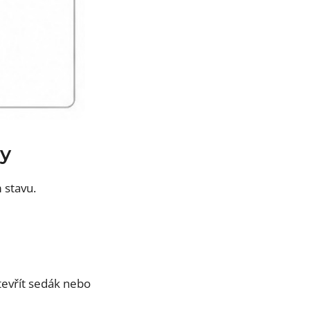
vy
 stavu.
evřít sedák nebo