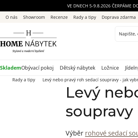
Přejít
VE DNECH 5-9.8.2026 ČERPÁME D
na
O nás
Showroom
Recenze
Rady a tipy
Doprava zdarma
obsah
Skladem
Obývací pokoj
Dětský nábytek
Ložnice
Jídeln
Rady a tipy
Levý nebo pravý roh sedací soupravy - jak vyb
Levý nebo
soupravy 
Výběr
rohové sedací so