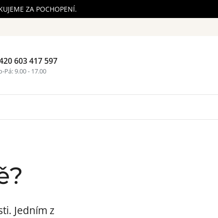
ĚKUJEME ZA POCHOPENÍ.
420 603 417 597
Nákupní ko
-Pá: 9.00 - 17.00
ě?
ti. Jedním z