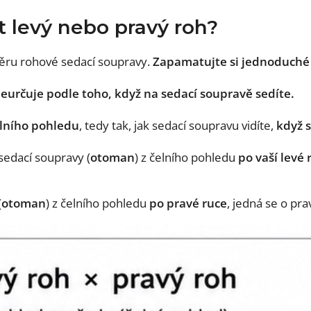
t levý nebo pravý roh?
ýběru rohové sedací soupravy.
Zapamatujte si jednoduché 
neurčuje podle toho, když na sedací soupravě sedíte.
elního pohledu
, tedy tak, jak sedací soupravu vidíte,
když s
sedací soupravy (
otoman
) z čelního pohledu
po vaší levé 
(
otoman
) z čelního pohledu
po pravé ruce
, jedná se o pra