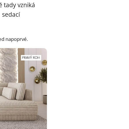
ě tady vzniká
 sedací
ed napoprvé.