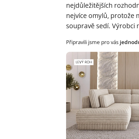
nejdůležitějších rozhodn
nejvíce omylů, protože 
soupravě sedí. Výrobci n
Připravili jsme pro vás
jednod