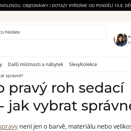
OVOLENOU. OBJEDNÁVKY I DOTAZY VYŘÍDÍME OD PONDĚLÍ 10.8. D
+
Po
y
Další místnosti a nábytek
Slevy
Kolekce
rat správně?
 pravý roh sedací
- jak vybrat správn
upravy
není jen o barvě, materiálu nebo velikos