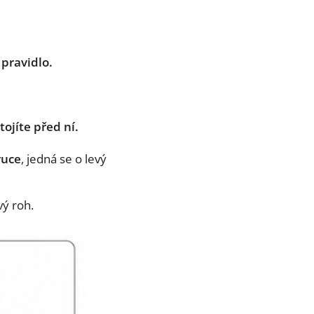
pravidlo.
tojíte před ní.
ruce
, jedná se o levý
vý roh.