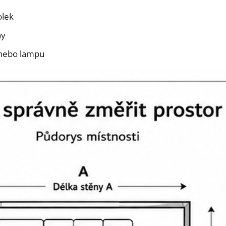
olek
ny
 nebo lampu