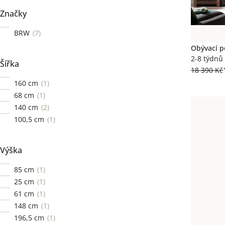
Značky
BRW
7
Obývací p
2-8 týdnů
Šířka
18 390 Kč
160 cm
1
68 cm
1
140 cm
2
100,5 cm
1
Výška
85 cm
1
25 cm
1
61 cm
1
148 cm
1
196,5 cm
1