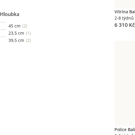
Vitrína B
Hloubka
2-8 týdnů
6 310 Kč
45 cm
2
23,5 cm
1
39,5 cm
2
Police Ba