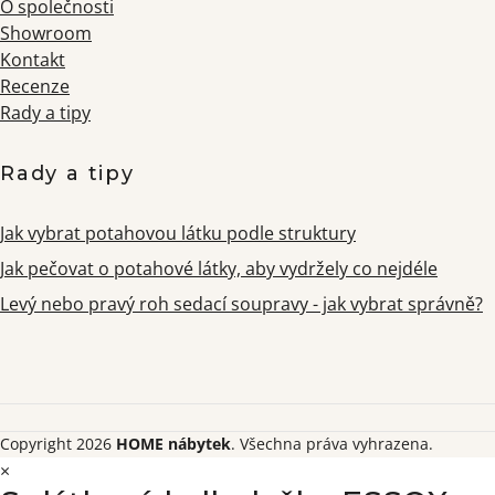
O společnosti
Showroom
Kontakt
Recenze
Rady a tipy
Rady a tipy
Jak vybrat potahovou látku podle struktury
Jak pečovat o potahové látky, aby vydržely co nejdéle
Levý nebo pravý roh sedací soupravy - jak vybrat správně?
Copyright 2026
HOME nábytek
. Všechna práva vyhrazena.
×