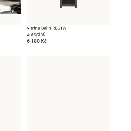
Vitrína Balin REG1W
2-8 týdnů
6 180 Kč