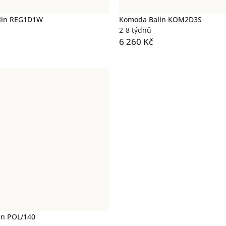
alin REG1D1W
Komoda Balin KOM2D3S
2-8 týdnů
6 260 Kč
lin POL/140