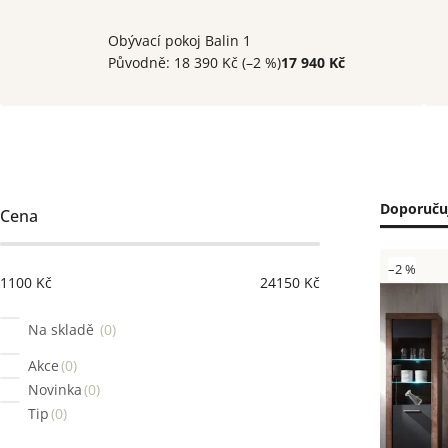
Obývací pokoj Balin 1
Původně:
18 390 Kč
(–2 %)
17 940 Kč
Postranní
Řaze
Doporuču
Cena
panel
prod
Výpi
–2 %
1100
Kč
24150
Kč
prod
Na skladě
0
Akce
0
Novinka
0
Tip
0