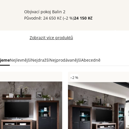
Obývací pokoj Balin 2
Původně:
24 650 Kč
(–2 %)
24 150 Kč
Zobrazit více produktů
ní
jeme
Nejlevnější
Nejdražší
Nejprodávanější
Abecedně
uktů
s
–2 %
uktů