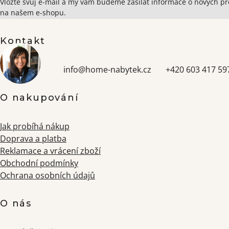
Zápatí
Vložte svůj e-mail a my vám budeme zasílat informace o nových p
na našem e-shopu.
Kontakt
info
@
home-nabytek.cz
+420 603 417 59
O nakupování
Jak probíhá nákup
Doprava a platba
Reklamace a vrácení zboží
Obchodní podmínky
Ochrana osobních údajů
O nás