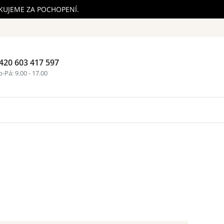
ĚKUJEME ZA POCHOPENÍ.
420 603 417 597
Nákupní ko
-Pá: 9.00 - 17.00