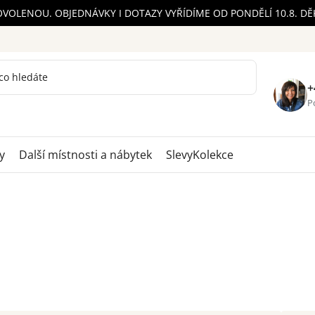
OVOLENOU. OBJEDNÁVKY I DOTAZY VYŘÍDÍME OD PONDĚLÍ 10.8. D
+
Po
y
Další místnosti a nábytek
Slevy
Kolekce