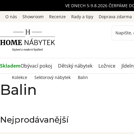
Přejít
VE DNECH 5-9.8.2026 ČERPÁME D
na
O nás
Showroom
Recenze
Rady a tipy
Doprava zdarma
obsah
Skladem
Obývací pokoj
Dětský nábytek
Ložnice
Jídeln
Kolekce
Sektorový nábytek
Balin
Balin
Nejprodávanější