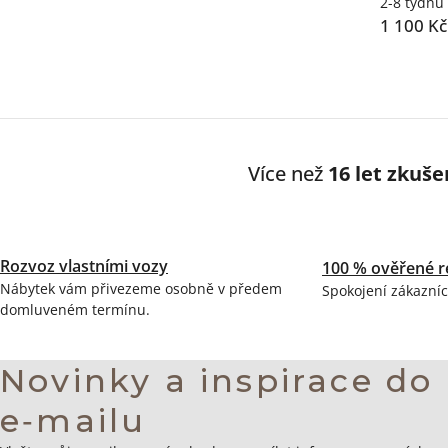
2-8 týdnů
1 100 Kč
Ovláda
prvky
výpisu
Více než
16 let zkuše
Rozvoz vlastními vozy
100 % ověřené r
Nábytek vám přivezeme osobně v předem
Spokojení zákazníc
domluveném termínu.
Novinky a inspirace do
e‑mailu