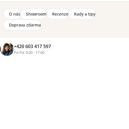
O nás
Showroom
Recenze
Rady a tipy
Značka:
BRW
2-8 týdnů
Doprava zdarma
6 310 Kč
+420 603 417 597
Po-Pá: 9.00 - 17.00
Přidat do košíku
Tisk
Zeptat se
Sdílet
Více než
16 let zkušeností
, osobní přístup a pečlivě
vybraný nábytek pro váš domov
Rozvoz vlastními vozy
Nábytek vám přivezeme osobně v předem domluveném termínu.