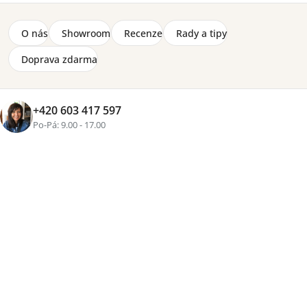
Mushrooms
Planeta včel
Hunt
O nás
Showroom
Recenze
Rady a tipy
Doprava zdarma
Zvířecí parta
Nejprodávanější
+420 603 417 597
Po-Pá: 9.00 - 17.00
Závěsná dekorace Lorena Canals - čísla
1 890 Kč
Polštář Lorena Canals - jablko
950 Kč
Puf na sezení Lorena Canals - slepička
4 000 Kč