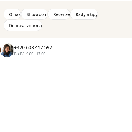
O nás
Showroom
Recenze
Rady a tipy
Doprava zdarma
+420 603 417 597
Po-Pá: 9.00 - 17.00
+2 fotky
Značka:
Lorena Canals
Úložný koš z kolekce Farma od světoznámé značky
Lorena Canals. Koš ve tvaru konve, velikost 51 x 26 x 38