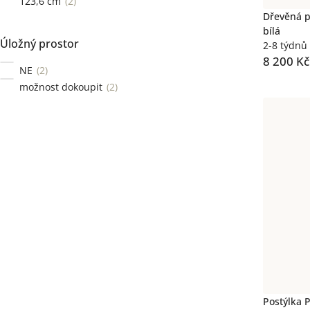
123,6 cm
2
Dřevěná p
bílá
Úložný prostor
2-8 týdnů
8 200 Kč
NE
2
možnost dokoupit
2
Postýlka 