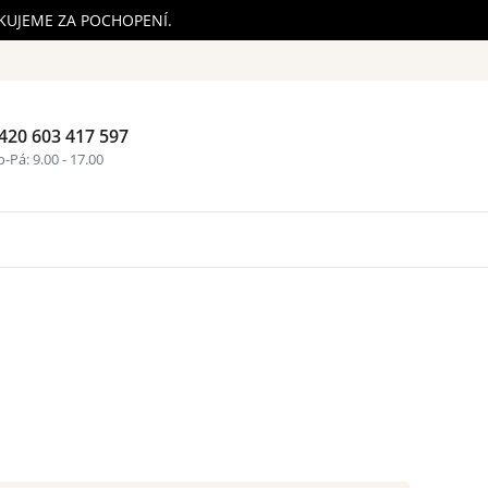
ĚKUJEME ZA POCHOPENÍ.
420 603 417 597
Nákupní ko
-Pá: 9.00 - 17.00