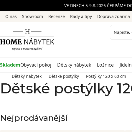
Přejít
VE DNECH 5-9.8.2026 ČERPÁME D
na
O nás
Showroom
Recenze
Rady a tipy
Doprava zdarma
obsah
Skladem
Obývací pokoj
Dětský nábytek
Ložnice
Jídeln
Dětský nábytek
Dětské postýlky
Postýlky 120 x 60 cm
Dětské postýlky 1
Nejprodávanější