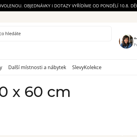
OVOLENOU. OBJEDNÁVKY I DOTAZY VYŘÍDÍME OD PONDĚLÍ 10.8. D
+
Po
y
Další místnosti a nábytek
Slevy
Kolekce
20 x 60 cm