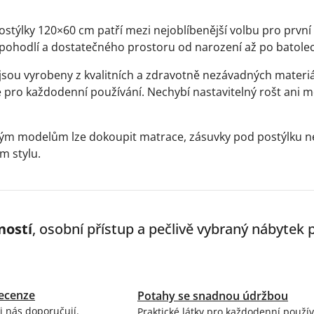
cí
ostýlky 120×60 cm patří mezi nejoblíbenější volbu pro první
 pohodlí a dostatečného prostoru od narození až po batolec
 jsou vyrobeny z kvalitních a zdravotně nezávadných materiá
 pro každodenní používání. Nechybí nastavitelný rošt ani m
ým modelům lze dokoupit matrace, zásuvky pod postýlku neb
m stylu.
ností
, osobní přístup a pečlivě vybraný nábytek
ecenze
Potahy se snadnou údržbou
i nás doporučují.
Praktické látky pro každodenní použív