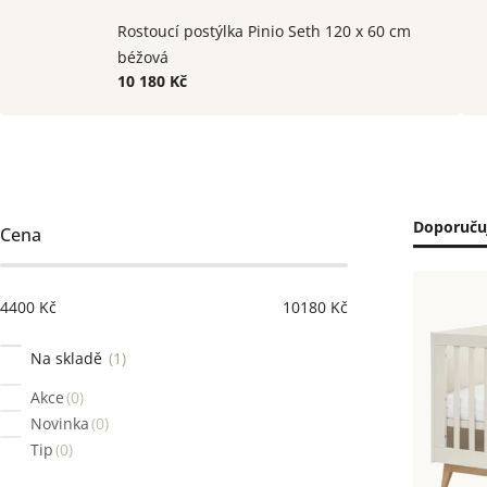
Rostoucí postýlka Pinio Seth 120 x 60 cm
béžová
10 180 Kč
Postranní
Řaze
Doporuču
Cena
panel
prod
Výpi
4400
Kč
10180
Kč
prod
Na skladě
1
Akce
0
Novinka
0
Tip
0