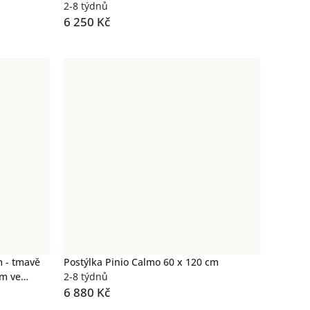
2-8 týdnů
6 250 Kč
m - tmavě
Postýlka Pinio Calmo 60 x 120 cm
em ve
2-8 týdnů
6 880 Kč