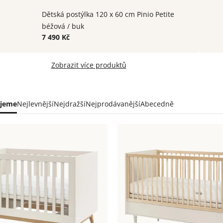
Dětská postýlka 120 x 60 cm Pinio Petite
béžová / buk
7 490 Kč
Zobrazit více produktů
ní
jeme
Nejlevnější
Nejdražší
Nejprodávanější
Abecedně
uktů
s
uktů