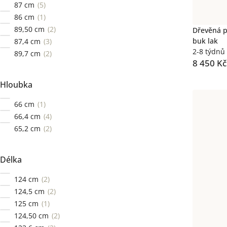
87 cm
5
86 cm
1
89,50 cm
2
Dřevěná p
buk lak
87,4 cm
3
2-8 týdnů
89,7 cm
2
8 450 Kč
Hloubka
66 cm
1
66,4 cm
4
65,2 cm
2
Délka
124 cm
2
124,5 cm
2
125 cm
1
124,50 cm
2