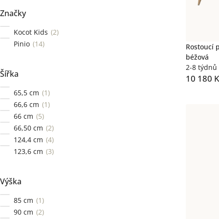
Značky
Kocot Kids
2
Pinio
14
Rostoucí 
béžová
2-8 týdnů
Šířka
10 180 
65,5 cm
1
66,6 cm
1
66 cm
5
66,50 cm
2
124,4 cm
4
123,6 cm
3
Výška
85 cm
1
90 cm
2