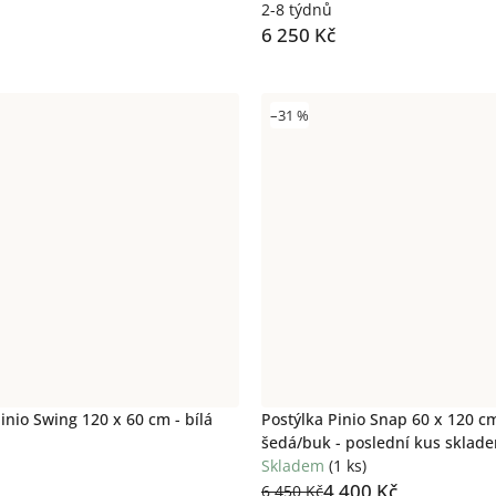
2-8 týdnů
6 250 Kč
–31 %
inio Swing 120 x 60 cm - bílá
Postýlka Pinio Snap 60 x 120 c
šedá/buk - poslední kus sklad
výprodeji
Skladem
(1 ks)
4 400 Kč
6 450 Kč