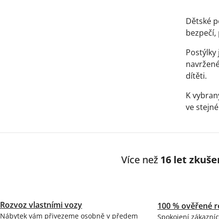
Ovláda
prvky
Dětské p
výpisu
bezpečí,
Postýlky
navržené
dítěti.
K vybran
ve stejné
Více než
16 let zkuše
Rozvoz vlastními vozy
100 % ověřené r
Nábytek vám přivezeme osobně v předem
Spokojení zákazníc