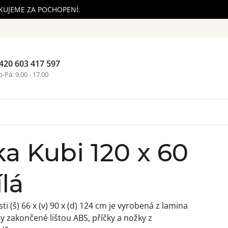
ĚKUJEME ZA POCHOPENÍ.
420 603 417 597
Nákupní ko
-Pá: 9.00 - 17.00
ka Kubi 120 x 60
lá
ti (š) 66 x (v) 90 x (d) 124 cm je vyrobená z lamina
 zakončené lištou ABS, příčky a nožky z