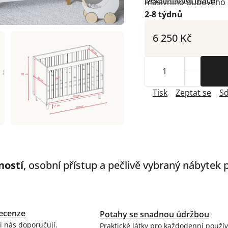
Detailní informace
masivního dubového 
2-8 týdnů
6 250 Kč
Tisk
Zeptat se
Sd
ností
, osobní přístup a pečlivě vybraný nábytek
ecenze
Potahy se snadnou údržbou
i nás doporučují.
Praktické látky pro každodenní použív