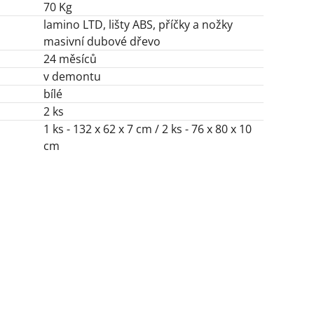
70 Kg
lamino LTD, lišty ABS, příčky a nožky
masivní dubové dřevo
24 měsíců
v demontu
bílé
2 ks
1 ks - 132 x 62 x 7 cm / 2 ks - 76 x 80 x 10
cm