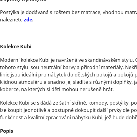
Postýlka je dodávaná s roštem bez matrace, vhodnou matra
naleznete
zde
.
Kolekce Kubi
Moderní kolekce Kubi je navržená ve skandinávském stylu.
tohoto stylu jsou neutrální barvy a přírodní materiály. Nekř
linie jsou ideální pro nábytek do dětských pokojů a pokojů
klidnou atmosféru a snadno jej sladíte s různými doplňky, j
koberce, na kterých si děti mohou nerušeně hrát.
Kolekce Kubi se skládá ze šatní skříně, komody, postýlky, po
lze koupit jednotlivě a postupně dokoupit další prvky dle 
funkčnost a kvalitní zpracování nábytku Kubi, jež bude dob
Popis