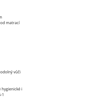
cm
pod matrací
 odolný vůči
 hygienické i
6-1