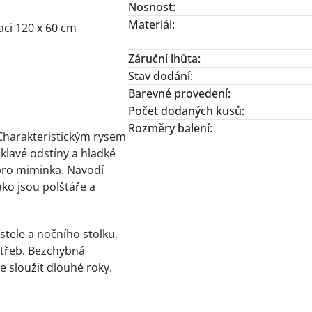
Nosnost
:
Materiál
:
ci 120 x 60 cm
Záruční lhůta
:
Stav dodání
:
Barevné provedení
:
Počet dodaných kusů
:
Rozměry balení
:
 Charakteristickým rysem
iklavé odstíny a hladké
 pro miminka. Navodí
ako jsou polštáře a
stele a nočního stolku,
potřeb. Bezchybná
ře sloužit dlouhé roky.