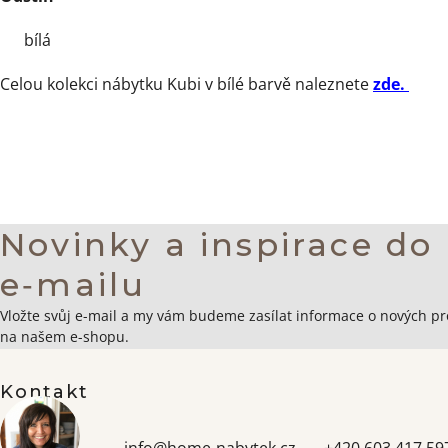
bílá
Celou kolekci nábytku Kubi v bílé barvě naleznete
zde.
Novinky a inspirace do
e‑mailu
Zápatí
Vložte svůj e-mail a my vám budeme zasílat informace o nových p
na našem e-shopu.
Kontakt
info
@
home-nabytek.cz
+420 603 417 59