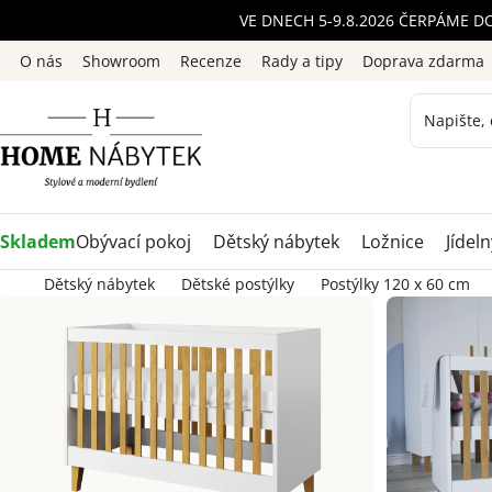
Přejít
VE DNECH 5-9.8.2026 ČERPÁME D
na
O nás
Showroom
Recenze
Rady a tipy
Doprava zdarma
obsah
Skladem
Obývací pokoj
Dětský nábytek
Ložnice
Jídeln
Dětský nábytek
Dětské postýlky
Postýlky 120 x 60 cm