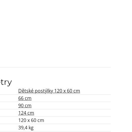
try
Dětské postýlky 120 x 60 cm
66 cm
90 cm
124 cm
120 x 60 cm
39,4 kg