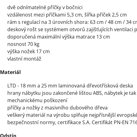
dvě odnímatelné příčky v bočnici
vzdálenost mezi příčkami 5,3 cm, šířka příček 2,5 cm
rám s regulací na 3 úrovních shora: 63 cm / 48 cm / 34 
deskový rošt se systémem otvorů zajišťujících ventilaci 
doporučená maximální výška matrace 13 cm
nosnost 70 kg
výška nožek 17 cm
vlastní montáž
Materiál
LTD - 18 mm a 25 mm laminovaná dřevotřísková deska
hrany nábytku jsou zakončené lištou ABS, nábytek je tak
mechanickému poškození
příčky a nožky z masivního dubového dřeva
veškerý materiál na výrobu splňuje nejpřísnější evropské
bezpečnostní normy, certifikace S.A. Certifikát PN-EN 71
Odstín