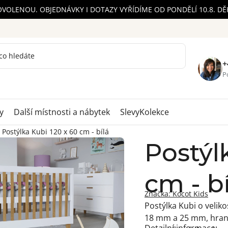
OVOLENOU. OBJEDNÁVKY I DOTAZY VYŘÍDÍME OD PONDĚLÍ 10.8. D
+
Po
y
Další místnosti a nábytek
Slevy
Kolekce
Postýlka Kubi 120 x 60 cm - bílá
Postýl
cm - bí
Značka:
Kocot Kids
Postýlka Kubi o velikos
18 mm a 25 mm, hrany