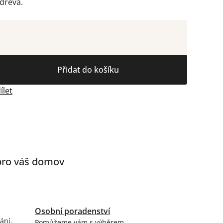
dřeva.
Přidat do košíku
ílet
 pro váš domov
Osobní poradenství
ání.
Pomůžeme vám s výběrem.