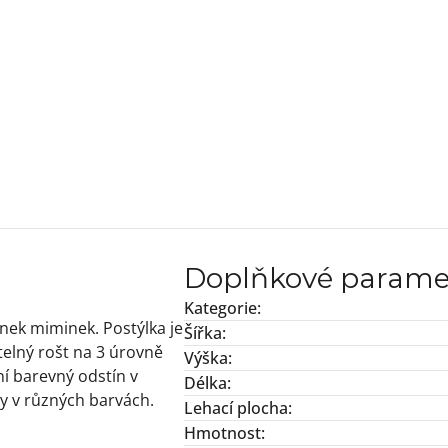
Doplňkové parame
Kategorie
:
nek miminek. Postýlka je
Šířka
:
telný rošt na 3 úrovně
Výška
:
ní barevný odstín v
Délka
:
y v různých barvách.
Lehací plocha
:
Hmotnost
: