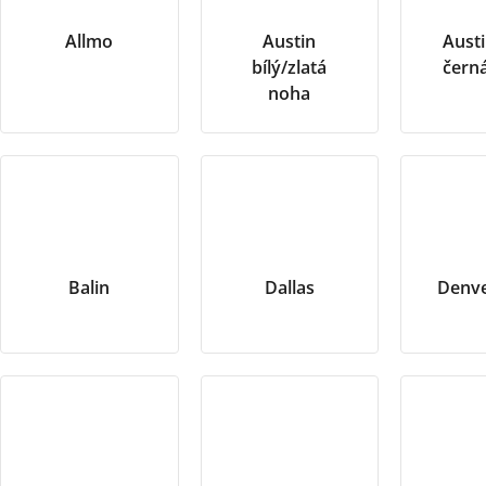
Allmo
Austin
Austi
bílý/zlatá
čern
noha
Balin
Dallas
Denver