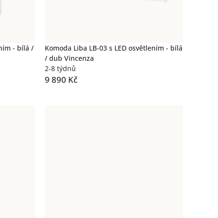
ím - bílá /
Komoda Liba LB-03 s LED osvětlením - bílá
/ dub Vincenza
2-8 týdnů
9 890 Kč