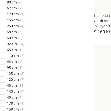
80 cm
6
62 cm
2
170 cm
1
Komoda Li
155 cm
3
/ dub Vin
250 cm
4
2-8 týdnů
9 160 Kč
68 cm
3
60 cm
2
92 cm
24
65 cm
1
110 cm
2
44 cm
4
95 cm
3
125 cm
3
120 cm
7
45 cm
15
140 cm
4
40 cm
4
178 cm
1
158 cm
1