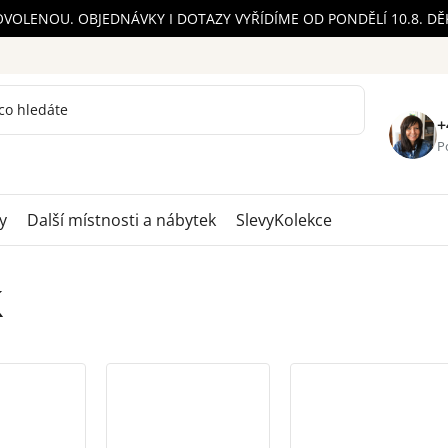
OVOLENOU. OBJEDNÁVKY I DOTAZY VYŘÍDÍME OD PONDĚLÍ 10.8. D
+
Po
y
Další místnosti a nábytek
Slevy
Kolekce
k