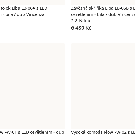
stolek Liba LB-06A s LED
Závěsná skříňka Liba LB-06B s 
 - bílá / dub Vincenza
osvětlením - bílá / dub Vincenz
2-8 týdnů
6 480 Kč
low FW-01 s LED osvětlením - dub
Vysoká komoda Flow FW-02 s L