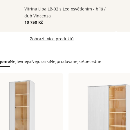
Vitrína Liba LB-02 s Led osvětlením - bílá /
dub Vincenza
10 750 Kč
Zobrazit více produktů
ní
jeme
Nejlevnější
Nejdražší
Nejprodávanější
Abecedně
uktů
s
uktů