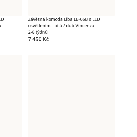
ED
Závěsná komoda Liba LB-05B s LED
a
osvětlením - bílá / dub Vincenza
2-8 týdnů
7 450 Kč