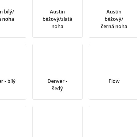
n bílý/
Austin
Austin
á noha
béžový/zlatá
béžový/
noha
černá noha
 - bílý
Denver -
Flow
šedý