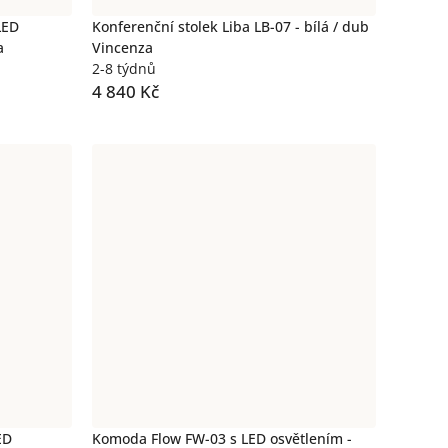
LED
Konferenční stolek Liba LB-07 - bílá / dub
a
Vincenza
2-8 týdnů
4 840 Kč
ED
Komoda Flow FW-03 s LED osvětlením -