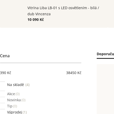
Vitrína Liba LB-01 s LED osvětlením - bílá /
dub Vincenza
10 090 Kč
Postranní
Řaze
Doporuču
Cena
panel
prod
Výpi
390
Kč
38450
Kč
prod
Na skladě
4
Akce
0
Novinka
0
Tip
0
Výprodej
1