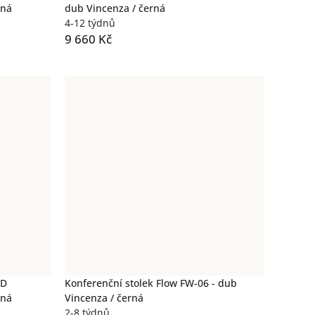
rná
dub Vincenza / černá
4-12 týdnů
9 660 Kč
ED
Konferenční stolek Flow FW-06 - dub
rná
Vincenza / černá
2-8 týdnů