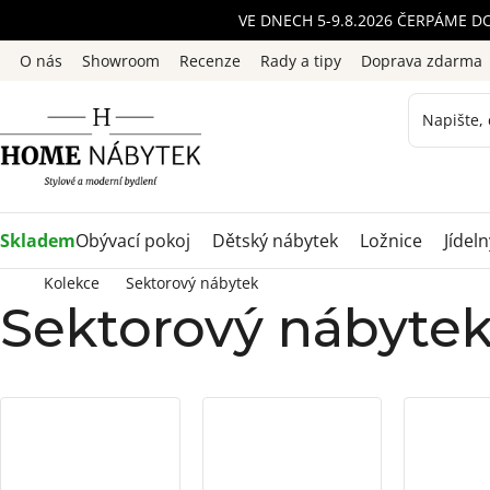
Přejít
VE DNECH 5-9.8.2026 ČERPÁME D
na
O nás
Showroom
Recenze
Rady a tipy
Doprava zdarma
obsah
Skladem
Obývací pokoj
Dětský nábytek
Ložnice
Jídeln
Kolekce
Sektorový nábytek
Sektorový nábyte