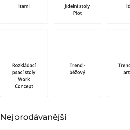
Itami
Jídelní stoly
I
Plot
Rozkládací
Trend -
Trend
psací stoly
béžový
art
Work
Concept
Nejprodávanější