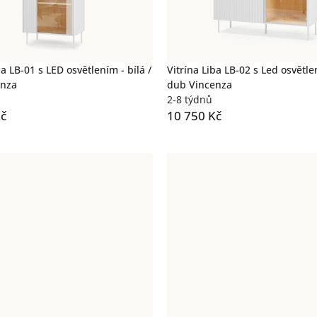
ba LB-01 s LED osvětlením - bílá /
Vitrína Liba LB-02 s Led osvětlen
enza
dub Vincenza
2-8 týdnů
Kč
10 750 Kč