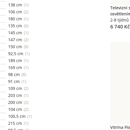
138 cm
1
Televizní 
106 cm
2
osvětlením
180 cm
1
2-8 týdnů
135 cm
6
6 740 Kč
145 cm
1
147 cm
2
150 cm
8
92,5 cm
1
189 cm
1
169 cm
1
98 cm
8
91 cm
1
109 cm
2
203 cm
1
200 cm
2
104 cm
2
100,5 cm
1
215 cm
1
Vitrína F