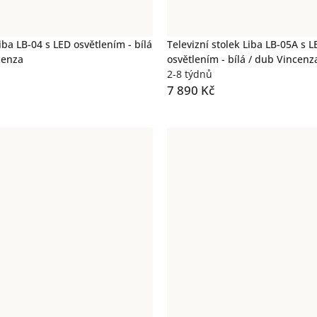
ba LB-04 s LED osvětlením - bílá
Televizní stolek Liba LB-05A s L
cenza
osvětlením - bílá / dub Vincenz
2-8 týdnů
7 890 Kč