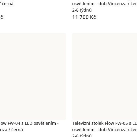
/ černá
osvětlením - dub Vincenza / če
2-8 týdnů
Kč
11 700 Kč
ow FW-04 s LED osvětlením -
Televizní stolek Flow FW-05 s L
nza / černá
osvětlením - dub Vincenza / če
2-8 týdnů