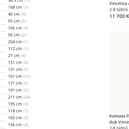
98,5 cm
1
Vincenza 
168 cm
1
2-8 týdnů
46 cm
4
11 700 
55 cm
5
166 cm
4
56 cm
2
204 cm
1
112 cm
1
27 cm
4
151 cm
6
131 cm
5
101 cm
10
171 cm
5
191 cm
5
211 cm
44
195 cm
3
118 cm
1
Komoda Fl
165 cm
3
dub Vince
156 cm
4
2-8 týdnů