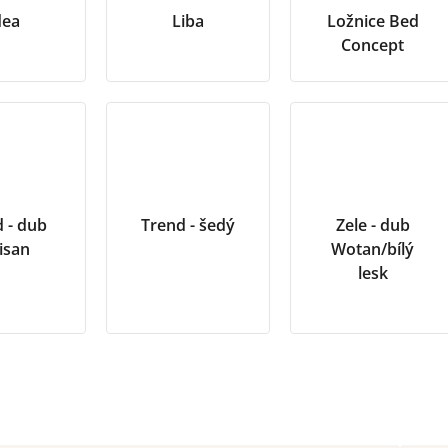
dea
Liba
Ložnice Bed
Concept
 - dub
Trend - šedý
Zele - dub
isan
Wotan/bílý
lesk