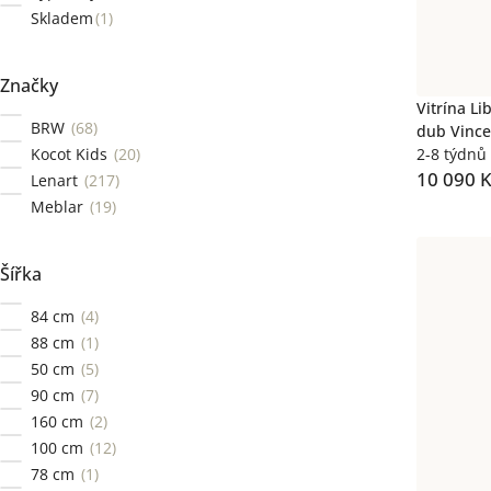
Skladem
1
Značky
Vitrína Li
BRW
68
dub Vinc
Kocot Kids
20
2-8 týdnů
10 090 
Lenart
217
Meblar
19
Šířka
84 cm
4
88 cm
1
50 cm
5
90 cm
7
160 cm
2
100 cm
12
78 cm
1