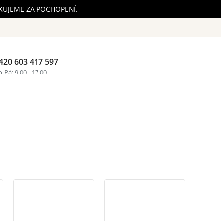
ĚKUJEME ZA POCHOPENÍ.
420 603 417 597
Nákupní ko
-Pá: 9.00 - 17.00