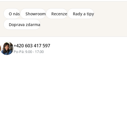
O nás
Showroom
Recenze
Rady a tipy
Doprava zdarma
+420 603 417 597
Po-Pá: 9.00 - 17.00
+3 fotky
Značka:
Lenart
Závěsná skříňka Liba LB-06B zaujme elegantní
kombinací dekoru bílá hedvábná a dub Vincenza,
dekorativně drážkovanými MDF čely a prosklenou
středovou částí s LED osvětlením. Nabízí šest
praktických úložných prostorů, bezúchytkové otevírání