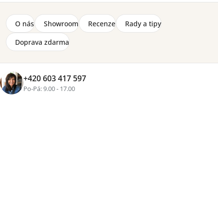
O nás
Showroom
Recenze
Rady a tipy
Doprava zdarma
+420 603 417 597
+1 fotka
Po-Pá: 9.00 - 17.00
Značka:
Lenart
Komoda Liba LB-04 v elegantním spojení bílé barvy a
dekoru dub Vincenza přinese do interiéru moderní styl i
praktické úložné prostory. Drážkovaná MDF čela,
prosklená část s LED osvětlením, systém Push-to-Open
a vysoké kovové nožky vytvářejí nadčasový kus nábytku,
který se stane ozdobou obývacího pokoje, jídelny i
pracovny.
Detailní informace
2-8 týdnů