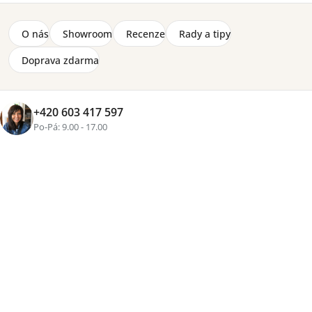
O nás
Showroom
Recenze
Rady a tipy
Doprava zdarma
+420 603 417 597
Po-Pá: 9.00 - 17.00
+4 fotky
Značka:
Lenart
Komoda Itami IT-03 zaujme elegantním spojením
dekoru dub Cremona, černých detailů a moderních
vertikálních lamel. Nabízí praktický úložný prostor za