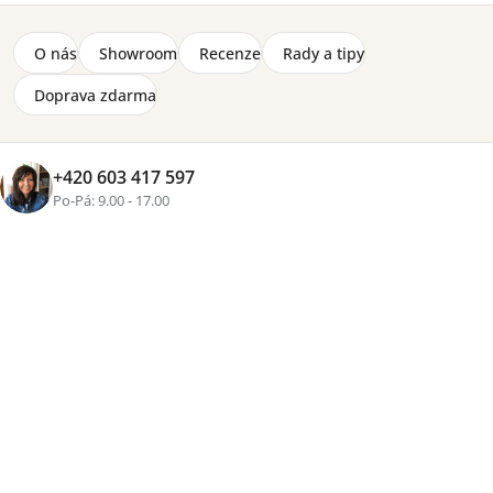
O nás
Showroom
Recenze
Rady a tipy
Doprava zdarma
+420 603 417 597
Po-Pá: 9.00 - 17.00
Značka:
Meblar
Moderní komoda Luca do dětských a studentských
pokojů, velikost (š) 150 x (v) 105 x (h) 40 cm, je vyrobená
z lamina, hrany zakončené dýhami ABS, kovové nohy.
Detailní informace
2-8 týdnů
4 720 Kč