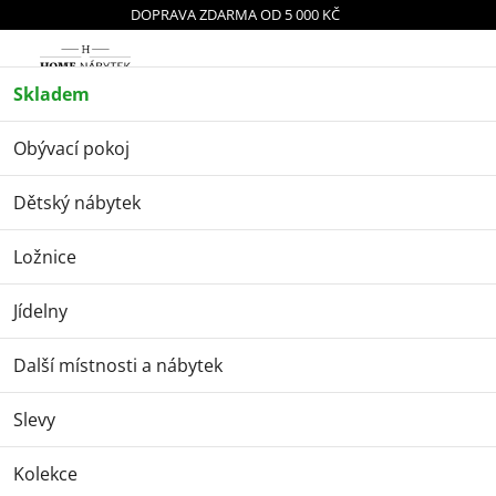
Přejít
DOPRAVA ZDARMA OD 5 000 KČ
na
obsah
Náku
Skladem
Obývací pokoj
Komody
Komoda Luca 7 - béžová
Komoda Luca 7 -
Obývací pokoj
béžová
Dětský nábytek
Ložnice
Jídelny
Další místnosti a nábytek
Slevy
Kolekce