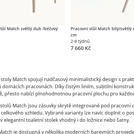
stůl Match světlý dub /béžový
Pracovní stůl Match bílý/světlý
cm
2-8 týdnů
7 660 Kč
cí
 stoly Match spojují nadčasový minimalistický design s prak
 i domácích pracovnách. Díky čistým liniím, subtilní konstr
ě, přesto nabízí plnohodnotnou pracovní plochu pro každod
 stolů Match jsou zásuvky skrytě integrované pod pracovní d
 celkového vzhledu. Vybrané varianty lze navíc doplnit o po
 elegantní toaletní stolek vhodný i do ložnice nebo šatny.
Match je dostupná v několika moderních barevných provede