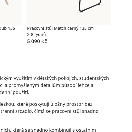
 dub 135
Pracovní stůl Match černý 135 cm
2-8 týdnů
5 090 Kč
tickým využitím v dětských pokojích, studentských
ukci a promyšleným detailům působí lehce a
enní použití.
eskou, které poskytují úložný prostor bez
stranní zrcadlo, čímž se pracovní stůl snadno
ních, která se snadno kombinují s ostatním