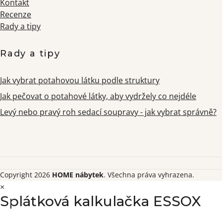
Kontakt
Recenze
Rady a tipy
Rady a tipy
Jak vybrat potahovou látku podle struktury
Jak pečovat o potahové látky, aby vydržely co nejdéle
Levý nebo pravý roh sedací soupravy - jak vybrat správně?
Copyright 2026
HOME nábytek
. Všechna práva vyhrazena.
×
Splátková kalkulačka ESSOX