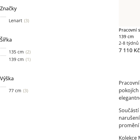
Značky
Lenart
3
Pracovní 
139 cm
Šířka
2-8 týdnů
7 110 Kč
135 cm
2
139 cm
1
Ovláda
prvky
Výška
Pracovní
výpisu
pokojích
77 cm
3
elegantn
Součástí
narušení
promění v
Kolekce 