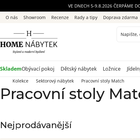
Přejít
VE DNECH 5-9.8.2026 ČERPÁME D
na
O nás
Showroom
Recenze
Rady a tipy
Doprava zdarma
obsah
Skladem
Obývací pokoj
Dětský nábytek
Ložnice
Jídeln
Kolekce
Sektorový nábytek
Pracovní stoly Match
Pracovní stoly Ma
Nejprodávanější