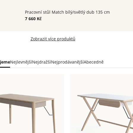
Pracovní stůl Match bílý/světlý dub 135 cm
7 660 Kč
Zobrazit více produktů
ní
jeme
Nejlevnější
Nejdražší
Nejprodávanější
Abecedně
uktů
s
uktů