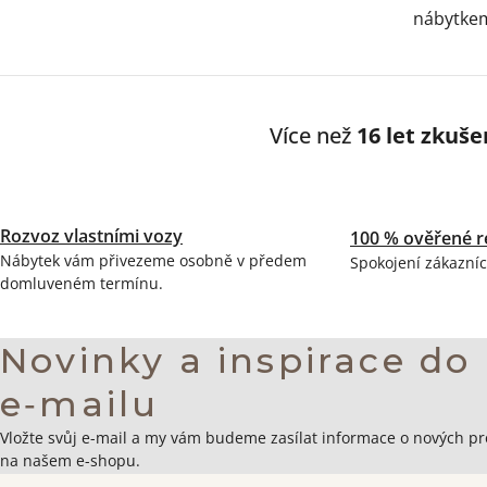
nábytke
Více než
16 let zkuše
Rozvoz vlastními vozy
100 % ověřené r
Nábytek vám přivezeme osobně v předem
Spokojení zákazníc
domluveném termínu.
Novinky a inspirace do
e‑mailu
Zápatí
Vložte svůj e-mail a my vám budeme zasílat informace o nových p
na našem e-shopu.