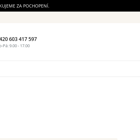
ĚKUJEME ZA POCHOPENÍ.
420 603 417 597
Nákupní ko
-Pá: 9.00 - 17.00