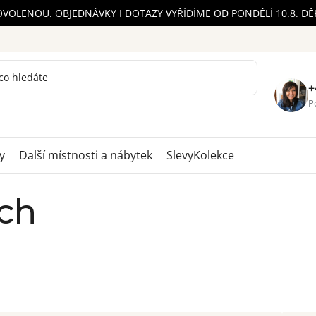
OVOLENOU. OBJEDNÁVKY I DOTAZY VYŘÍDÍME OD PONDĚLÍ 10.8. D
+
Po
y
Další místnosti a nábytek
Slevy
Kolekce
tch