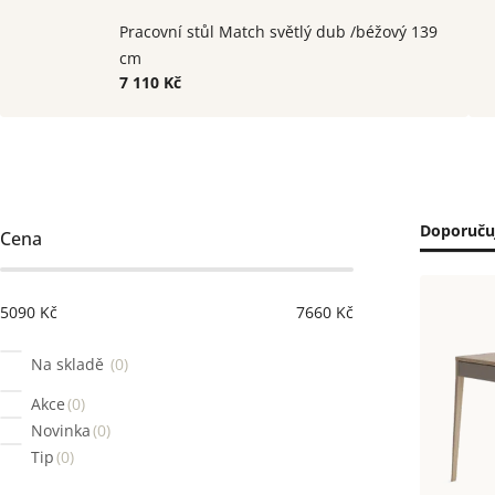
Pracovní stůl Match světlý dub /béžový 139
cm
7 110 Kč
Postranní
Řaze
Doporuču
Cena
panel
prod
Výpi
5090
Kč
7660
Kč
prod
Na skladě
0
Akce
0
Novinka
0
Tip
0