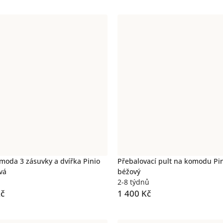
moda 3 zásuvky a dvířka Pinio
Přebalovací pult na komodu Pin
vá
béžový
2-8 týdnů
Kč
1 400 Kč