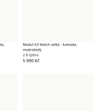
da,
Modul K3 Match velký - komoda,
modrošedý
2-8 týdnů
5 990 Kč