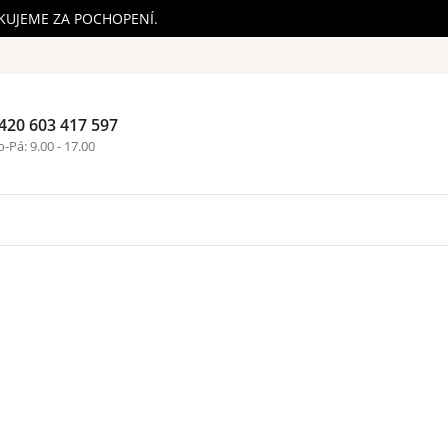
ĚKUJEME ZA POCHOPENÍ.
420 603 417 597
Nákupní ko
-Pá: 9.00 - 17.00