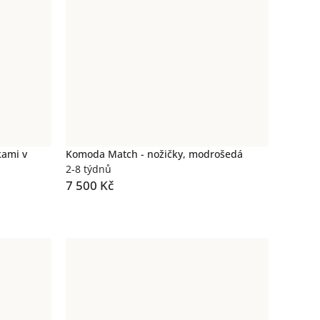
kami v
Komoda Match - nožičky, modrošedá
2-8 týdnů
7 500 Kč