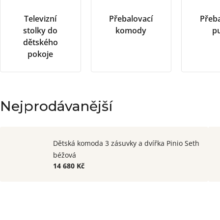
Televizní
Přebalovací
Přeba
stolky do
komody
pu
dětského
pokoje
Nejprodávanější
Dětská komoda 3 zásuvky a dvířka Pinio Seth
béžová
14 680 Kč