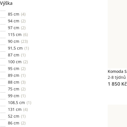
Výška
85 cm
4
94 cm
2
97 cm
2
115 cm
6
90 cm
23
91,5 cm
1
87 cm
1
100 cm
2
95 cm
2
Komoda Sa
89 cm
1
2-8 týdnů
88 cm
3
1 850 Kč
75 cm
2
99 cm
1
108,5 cm
1
131 cm
4
52 cm
1
86 cm
2