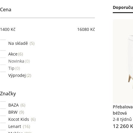
Postranní
Řaze
Doporuču
Cena
panel
prod
Výpi
1400
Kč
16080
Kč
prod
Na skladě
5
Akce
6
Novinka
0
Tip
0
Výprodej
2
Značky
BAZA
6
Přebalova
BRW
9
béžová
Kocot Kids
6
2-8 týdnů
12 260 
Lenart
16