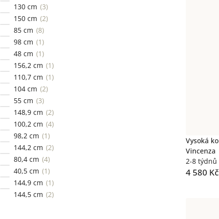
130 cm
3
150 cm
2
85 cm
8
98 cm
1
48 cm
1
156,2 cm
1
110,7 cm
1
104 cm
2
55 cm
3
148,9 cm
2
100,2 cm
4
98,2 cm
1
Vysoká ko
144,2 cm
2
Vincenza
80,4 cm
4
2-8 týdnů
40,5 cm
1
4 580 Kč
144,9 cm
1
144,5 cm
2