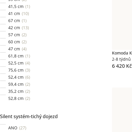
41,5 cm
1
41 cm
10
67 cm
1
42 cm
13
57 cm
2
60 cm
2
47 cm
4
Komoda Ku
61,8 cm
1
2-8 týdnů
52,5 cm
4
6 420 Kč
75,6 cm
3
52,4 cm
6
59,4 cm
2
35,2 cm
2
52,8 cm
2
Silent systém-tichý dojezd
ANO
27