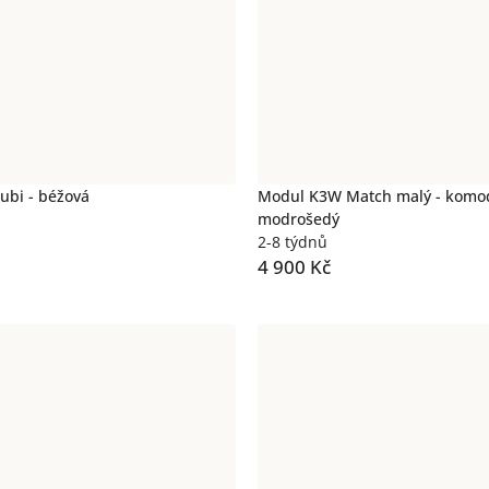
bi - béžová
Modul K3W Match malý - komo
modrošedý
2-8 týdnů
4 900 Kč