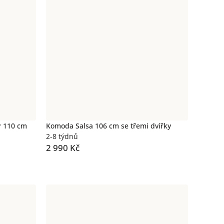
P 110 cm
Komoda Salsa 106 cm se třemi dvířky
2-8 týdnů
2 990 Kč