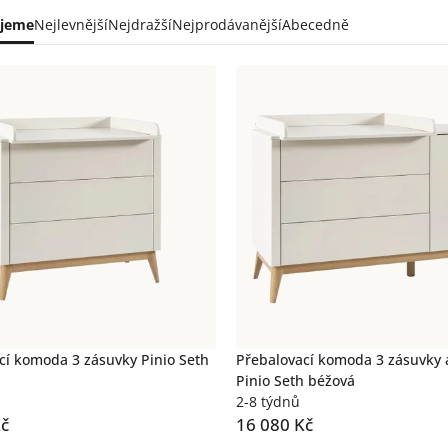
ní
jeme
Nejlevnější
Nejdražší
Nejprodávanější
Abecedně
uktů
s
uktů
cí komoda 3 zásuvky Pinio Seth
Přebalovací komoda 3 zásuvky 
Pinio Seth béžová
2-8 týdnů
Kč
16 080 Kč