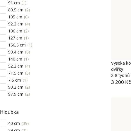
91 cm
1
80,5 cm
2
105 cm
6
92,2 cm
4
106 cm
2
127 cm
1
156,5 cm
1
90,4 cm
6
140 cm
1
Vysoká ko
52,2 cm
4
dvířky
71,5 cm
3
2-8 týdnů
7,5 cm
1
3 200 Kč
90,2 cm
2
97,9 cm
2
Hloubka
40 cm
39
39 cm
2