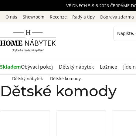
Přejít
VE DNECH 5-9.8.2026 ČERPÁME D
na
O nás
Showroom
Recenze
Rady a tipy
Doprava zdarma
obsah
Skladem
Obývací pokoj
Dětský nábytek
Ložnice
Jídeln
Dětský nábytek
Dětské komody
Dětské komody