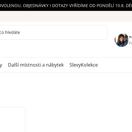
OVOLENOU. OBJEDNÁVKY I DOTAZY VYŘÍDÍME OD PONDĚLÍ 10.8. D
+
Po
y
Další místnosti a nábytek
Slevy
Kolekce