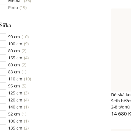
Meblar
36
Pinio
19
Šířka
90 cm
10
100 cm
9
80 cm
2
155 cm
4
60 cm
2
83 cm
1
110 cm
10
95 cm
5
125 cm
3
Dětská ko
120 cm
4
Seth béžo
140 cm
1
2-8 týdnů
14 680 
52 cm
1
106 cm
1
135 cm
2