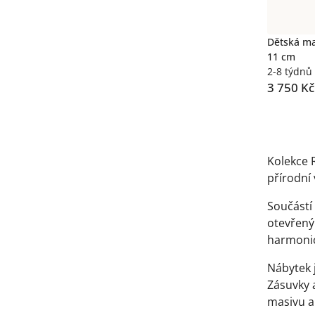
Dětská ma
11 cm
2-8 týdnů
3 750 Kč
Ovláda
prvky
Kolekce 
výpisu
přírodní 
Součástí 
otevřený
harmonic
Nábytek 
Zásuvky 
masivu a