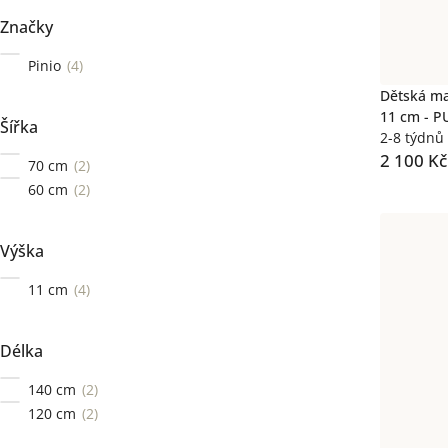
Značky
Pinio
4
Dětská ma
11 cm - P
Šířka
2-8 týdnů
2 100 Kč
70 cm
2
60 cm
2
Výška
11 cm
4
Délka
140 cm
2
120 cm
2