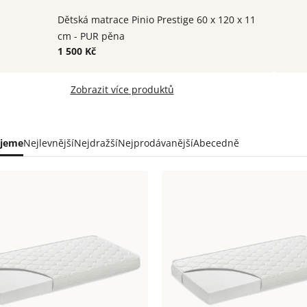
Dětská matrace Pinio Prestige 60 x 120 x 11
cm - PUR pěna
1 500 Kč
Zobrazit více produktů
ní
jeme
Nejlevnější
Nejdražší
Nejprodávanější
Abecedně
uktů
s
uktů