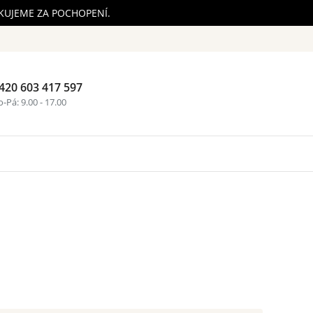
ĚKUJEME ZA POCHOPENÍ.
420 603 417 597
Nákupní ko
-Pá: 9.00 - 17.00