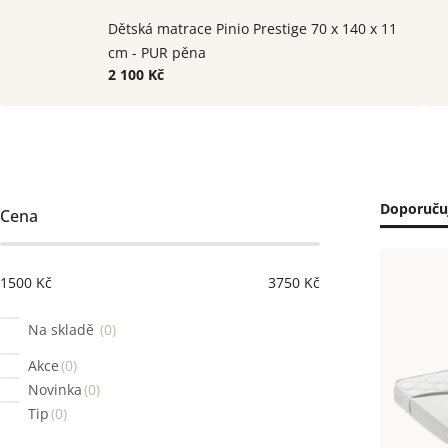
Dětská matrace Pinio Prestige 70 x 140 x 11
cm - PUR pěna
2 100 Kč
Postranní
Řaze
Doporuču
Cena
panel
prod
Výpi
1500
Kč
3750
Kč
prod
Na skladě
0
Akce
0
Novinka
0
Tip
0