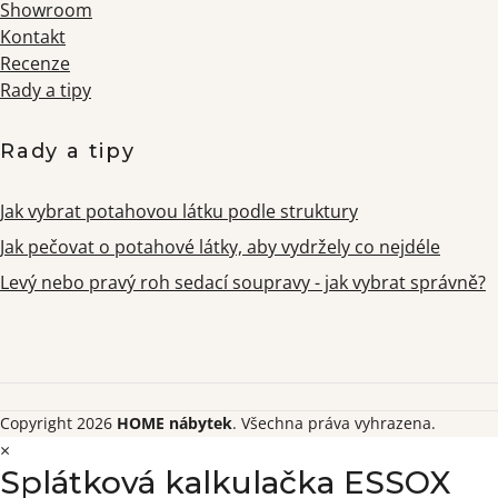
Showroom
Kontakt
Recenze
Rady a tipy
Rady a tipy
Jak vybrat potahovou látku podle struktury
Jak pečovat o potahové látky, aby vydržely co nejdéle
Levý nebo pravý roh sedací soupravy - jak vybrat správně?
Copyright 2026
HOME nábytek
. Všechna práva vyhrazena.
×
Splátková kalkulačka ESSOX