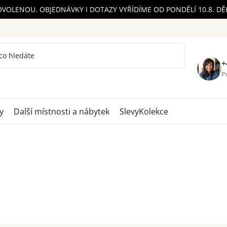
OVOLENOU. OBJEDNÁVKY I DOTAZY VYŘÍDÍME OD PONDĚLÍ 10.8. D
+
Po
y
Další místnosti a nábytek
Slevy
Kolekce