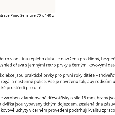
trace Pinio Sensitive 70 x 140 x
cí
Retro v odstínu teplého dubu je navržena pro klidný, bezp
vzhled dřeva s jemnými retro prvky a černými kovovými detai
kolekce jsou praktické prvky pro první roky dítěte – třídve
 regál a nástěnné police. Vše je navrženo tak, aby rodičům 
ké prostředí pro dítě.
je vyroben z laminované dřevotřísky o síle 18 mm, hrany jso
a dvířka jsou vybaveny tichým dojezdem, zesílená dna zásuv
 kovové úchyty v černém provedení podtrhují kvalitu zpraco