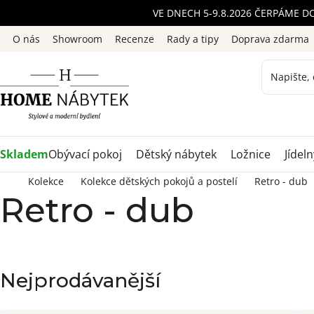
Přejít
VE DNECH 5-9.8.2026 ČERPÁME D
na
O nás
Showroom
Recenze
Rady a tipy
Doprava zdarma
obsah
Skladem
Obývací pokoj
Dětský nábytek
Ložnice
Jídeln
Kolekce
Kolekce dětských pokojů a postelí
Retro - dub
Retro - dub
Nejprodávanější