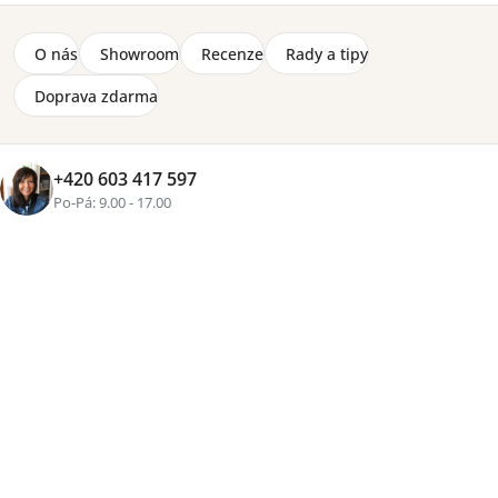
Sedací souprava Baggio L - elektrický posuv sedu a
O nás
Showroom
Recenze
Rady a tipy
úložný prostor
36 260 Kč
od
Doprava zdarma
Zobrazit více produktů
+420 603 417 597
Po-Pá: 9.00 - 17.00
Řazení
Výpis
Doporučujeme
Nejlevnější
Nejdražší
Nejprodávanější
Abecedně
produktů
produktů