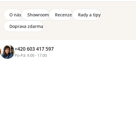
O nás
Showroom
Recenze
Rady a tipy
Doprava zdarma
+420 603 417 597
Po-Pá: 9.00 - 17.00
+2 fotky
Značka:
Lorena Canals
Bavlněný polštář z kolekce Mushrooms Hunt od
světoznámé značky Lorena Canals. Velikost 40 x 50 cm,