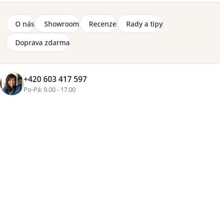
O nás
Showroom
Recenze
Rady a tipy
Doprava zdarma
+420 603 417 597
Po-Pá: 9.00 - 17.00
+4 fotky
Značka:
Lorena Canals
Polštář s obrázkem kola od světoznámé značky Lorena
Canals, velikost 35 x 50 cm. Ekologicky nezávadný