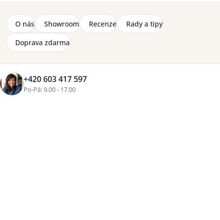
O nás
Showroom
Recenze
Rady a tipy
Doprava zdarma
+420 603 417 597
Po-Pá: 9.00 - 17.00
+5 fotek
Značka:
Lorena Canals
–10 %
Bavlněný koberec - Hippy od světoznámé značky Lorena
Canals. Světle modrý koberec s bílým klikatým vzorem
zakončený třásněmi, velikost 120 x 160 cm. Ekologicky
nezávadný materiál a netoxické barvy. Ruční výroba za