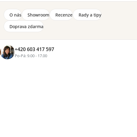
+1 fotka
O nás
Showroom
Recenze
Rady a tipy
Doprava zdarma
Značka:
Drewmix
–4 %
AKCE
Elegantní jídelní set se skládá z rozkládacího stolu Poli 4
a čtyř židlí Hugo 3. Kulatá laminátová deska stolu o
+420 603 417 597
průměr 100 cm se dá pomocí dvou přídavných desek
Po-Pá: 9.00 - 17.00
prodloužit na 180 cm. Konstrukce i nohy jsou z
pevného bukového masivu s možností výběru moření.
Bukové židle Hugo 3 mají čalouněný sedák s výběrem
potahových látek a odlehčený design s ergonomicky
tvarovaným opěradlem. Praktické i stylové řešení pro
moderní jídelnu.
Detailní informace
Cenová
skupina
Zvolte variantu