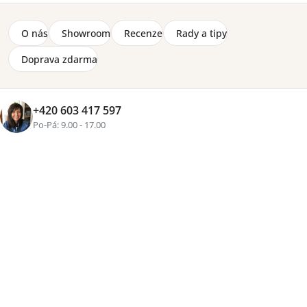
O nás
Showroom
Recenze
Rady a tipy
Doprava zdarma
+420 603 417 597
Po-Pá: 9.00 - 17.00
+5 fotek
Značka:
Lorena Canals
Bavlněný koberec Bereber od světoznámé značky
Lorena Canals. Světlý koberec s indiánským vzorem,
velikost 120 x 170 cm. Ekologicky nezávadný materiál a
netoxické barvy. Ruční výroba za férových podmínek.
Lze prát v pračce.