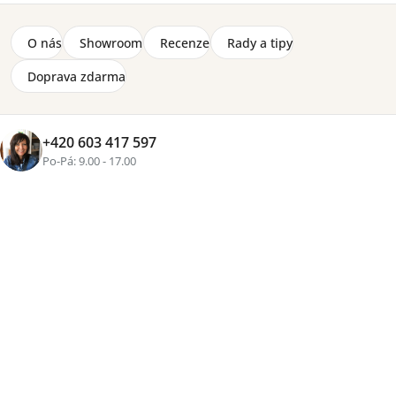
O nás
Showroom
Recenze
Rady a tipy
Doprava zdarma
+420 603 417 597
Po-Pá: 9.00 - 17.00
Značka:
Lorena Canals
Oboustranný, bavlněný koberec Duetto Toffee z kolekce
Reversible od světoznámé značky Lorena Canals.
Běhoun v přírodní, lněné, karamelové barvě, velikosti
140 x 200 cm. Ekologicky nezávadný materiál a netoxické
barvy. Ruční výroba za férových podmínek. Lze prát v
pračce.