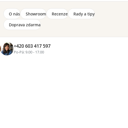
O nás
Showroom
Recenze
Rady a tipy
Doprava zdarma
+420 603 417 597
Po-Pá: 9.00 - 17.00
+3 fotky
Značka:
Wersal
Otočné křeslo Polo je vyrobené z masivního dřeva,
dřevotřísky a polyuretanové (PUR) pěny. Křeslo stojí na
kovové podnoži v černé barvě.
Detailní informace
Cenová
skupina
Zvolte variantu