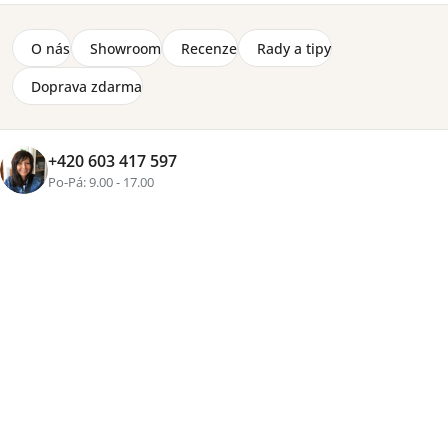
O nás
Showroom
Recenze
Rady a tipy
Přidat do košíku
Doprava zdarma
Tisk
Zeptat se
Sdílet
+420 603 417 597
Více než
16 let zkušeností
, osobní přístup a pečlivě
Po-Pá: 9.00 - 17.00
vybraný nábytek pro váš domov
Rozvoz vlastními vozy
Nábytek vám přivezeme osobně v předem domluveném termínu.
100 % ověřené recenze
Spokojení zákazníci nás doporučují.