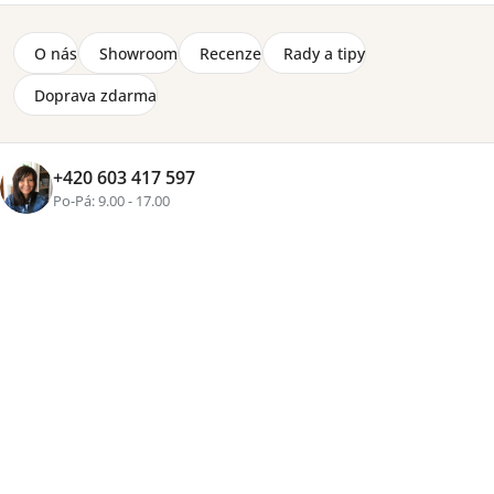
O nás
Showroom
Recenze
Rady a tipy
Doprava zdarma
+420 603 417 597
Po-Pá: 9.00 - 17.00
Značka:
Wersal
Oboustranná matrace Live Pro s PUR pěnou s
rozepínacím potahem s 3D mřížkou pro lepší cirkulaci
vzduchu uvnitř matrace.
Detailní informace
4-12 týdnů
6 790 Kč