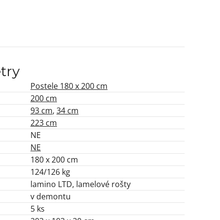
try
Postele 180 x 200 cm
200 cm
93 cm
,
34 cm
223 cm
NE
NE
180 x 200 cm
124/126 kg
lamino LTD, lamelové rošty
v demontu
5 ks