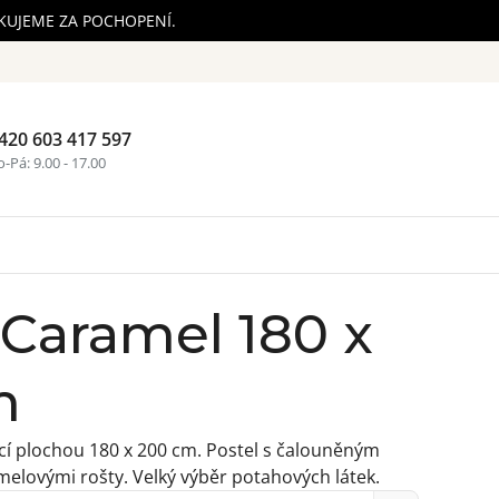
ĚKUJEME ZA POCHOPENÍ.
420 603 417 597
Nákupní ko
-Pá: 9.00 - 17.00
 Caramel 180 x
m
cí plochou 180 x 200 cm. Postel s čalouněným
elovými rošty. Velký výběr potahových látek.