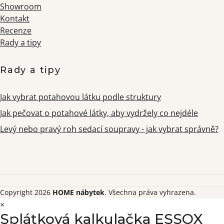
Showroom
Kontakt
Recenze
Rady a tipy
Rady a tipy
Jak vybrat potahovou látku podle struktury
Jak pečovat o potahové látky, aby vydržely co nejdéle
Levý nebo pravý roh sedací soupravy - jak vybrat správně?
Copyright 2026
HOME nábytek
. Všechna práva vyhrazena.
×
Splátková kalkulačka ESSOX