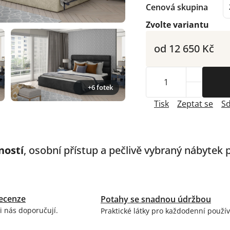
Cenová skupina
Zvolte variantu
od
12 650 Kč
+6 fotek
Tisk
Zeptat se
Sd
ností
, osobní přístup a pečlivě vybraný nábytek
ecenze
Potahy se snadnou údržbou
i nás doporučují.
Praktické látky pro každodenní použív