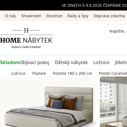
Přejít
VE DNECH 5-9.8.2026 ČERPÁME D
na
O nás
Showroom
Recenze
Rady a tipy
Doprava zdarma
obsah
Skladem
Obývací pokoj
Dětský nábytek
Ložnice
Jídeln
Ložnice
Postele
Postele 180 x 200 cm
Postel Carame