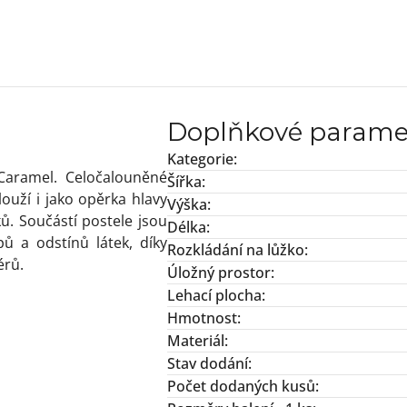
Doplňkové parame
Kategorie
:
Caramel. Celočalouněné
Šířka
:
ouží i jako opěrka hlavy
Výška
:
ů. Součástí postele jsou
Délka
:
ů a odstínů látek, díky
Rozkládání na lůžko
:
iérů.
Úložný prostor
:
Lehací plocha
:
Hmotnost
:
Materiál
:
Stav dodání
:
Počet dodaných kusů
: