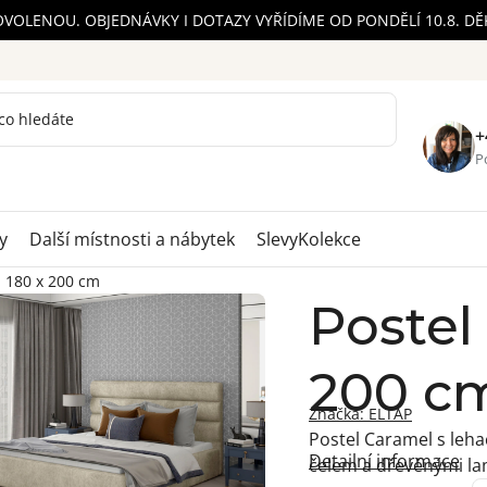
OVOLENOU. OBJEDNÁVKY I DOTAZY VYŘÍDÍME OD PONDĚLÍ 10.8. D
+
Po
y
Další místnosti a nábytek
Slevy
Kolekce
l 180 x 200 cm
Postel
200 c
Značka:
ELTAP
Postel Caramel s leha
Detailní informace
čelem a dřevěnými lam