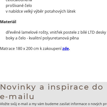
prošívané čelo
v nabídce velký výběr potahových látek
Materiál
dřevěné lamelové rošty, vnitřek postele z bílé LTD desky
boky a čelo - kvalitní polyuretanová pěna
Matrace 180 x 200 cm k zakoupení
zde
.
Novinky a inspirace do
e‑mailu
Zápatí
Vložte svůj e-mail a my vám budeme zasílat informace o nových p