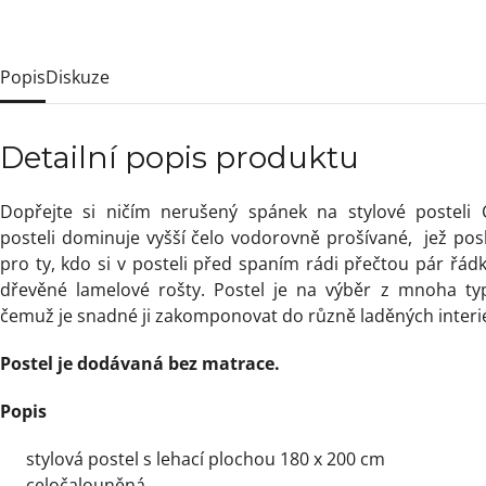
Popis
Diskuze
Detailní popis produktu
Dopřejte si ničím nerušený spánek na stylové posteli 
posteli dominuje vyšší čelo vodorovně prošívané, jež posl
pro ty, kdo si v posteli před spaním rádi přečtou pár řádk
dřevěné lamelové rošty. Postel je na výběr z mnoha typ
čemuž je snadné ji zakomponovat do různě laděných inter
Postel je dodávaná bez matrace.
Popis
stylová postel s lehací plochou 180 x 200 cm
celočalouněná