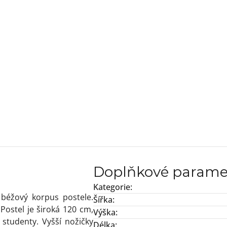
Doplňkové parame
Kategorie
:
béžový korpus postele.
Šířka
:
 Postel je široká 120 cm,
Výška
:
 studenty. Vyšší nožičky
Délka
: