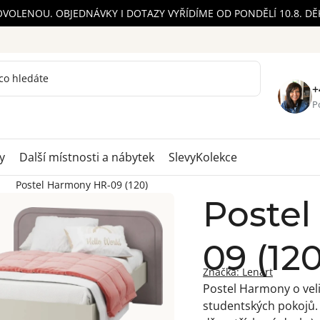
OVOLENOU. OBJEDNÁVKY I DOTAZY VYŘÍDÍME OD PONDĚLÍ 10.8. D
+
Po
y
Další místnosti a nábytek
Slevy
Kolekce
Postel Harmony HR-09 (120)
Poste
09 (120
Značka:
Lenart
Postel Harmony o velik
studentských pokojů.