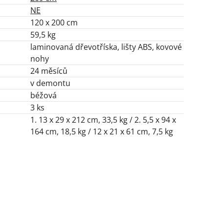
NE
120 x 200 cm
59,5 kg
laminovaná dřevotříska, lišty ABS, kovové
nohy
24 měsíců
v demontu
béžová
3 ks
1. 13 x 29 x 212 cm, 33,5 kg / 2. 5,5 x 94 x
164 cm, 18,5 kg / 12 x 21 x 61 cm, 7,5 kg