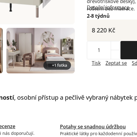
dřevotřískové desky),
Detailní informace
roštem bez matrace.
2-8 týdnů
8 220 Kč
Tisk
Zeptat se
Sd
+1 fotka
ností
, osobní přístup a pečlivě vybraný nábytek
ecenze
Potahy se snadnou údržbou
i nás doporučují.
Praktické látky pro každodenní použív