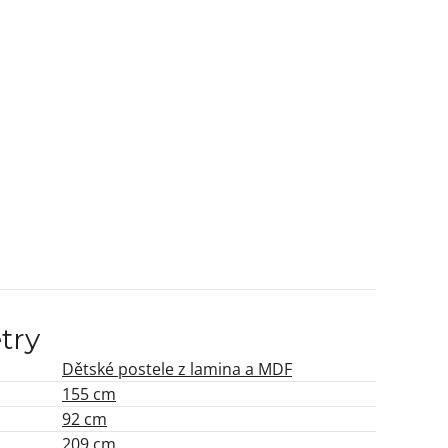
try
Dětské postele z lamina a MDF
155 cm
92 cm
209 cm