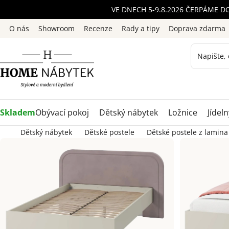
Přejít
VE DNECH 5-9.8.2026 ČERPÁME D
na
O nás
Showroom
Recenze
Rady a tipy
Doprava zdarma
obsah
Skladem
Obývací pokoj
Dětský nábytek
Ložnice
Jídeln
Dětský nábytek
Dětské postele
Dětské postele z lamina