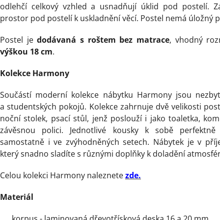
odlehčí celkový vzhled a usnadňují úklid pod postelí. 
prostor pod postelí k uskladnění věcí. Postel nemá úložný p
Postel je
dodávaná s roštem bez matrace
, vhodný ro
výškou 18 cm
.
Kolekce Harmony
Součástí moderní kolekce nábytku Harmony jsou nezby
a studentských pokojů. Kolekce zahrnuje dvě velikosti pos
noční stolek, psací stůl, jenž poslouží i jako toaletka, kom
závěsnou polici. Jednotlivé kousky k sobě perfektně 
samostatně i ve zvýhodněných setech. Nábytek je v pří
který snadno sladíte s různými doplňky k doladění atmosfér
Celou kolekci Harmony naleznete
zde.
Materiál
korpus - laminovaná dřevotřísková deska 16 a 20 mm