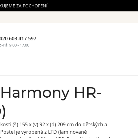
ĚKUJEME ZA POCHOPENÍ.
420 603 417 597
Nákupní ko
-Pá: 9.00 - 17.00
l Harmony HR-
)
osti (š) 155 x (v) 92 x (d) 209 cm do dětských a
 Postel je vyrobená z LTD (laminované