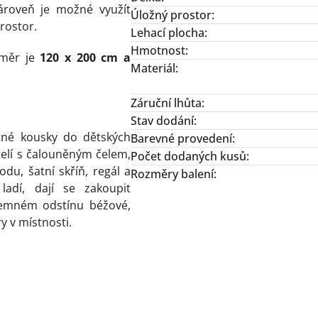
Zároveň je možné využít
Úložný prostor
:
rostor.
Lehací plocha
:
Hmotnost
:
změr
je
120 x 200 cm a
Materiál
:
Záruční lhůta
:
Stav dodání
:
tné kousky do dětských
Barevné provedení
:
telí s čalouněným čelem,
Počet dodaných kusů
:
odu, šatní skříň, regál a
Rozměry balení
:
ladí, dají se zakoupit
jemném odstínu béžové,
y v místnosti.