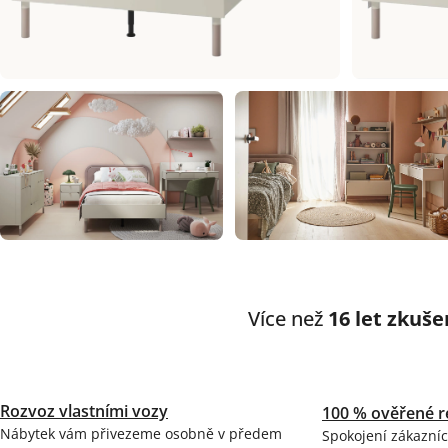
Více než
16 let zkuše
Rozvoz vlastními vozy
100 % ověřené r
Nábytek vám přivezeme osobně v předem
Spokojení zákazníc