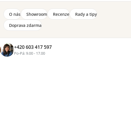
Matrace Unique Zoom 140 x 200 x 26 cm
O nás
Showroom
Recenze
Rady a tipy
7 800 Kč
Doprava zdarma
Zobrazit více produktů
+420 603 417 597
Řazení
Výpis
Po-Pá: 9.00 - 17.00
Doporučujeme
Nejlevnější
Nejdražší
Nejprodávanější
Abecedně
produktů
produktů