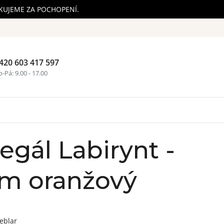
ĚKUJEME ZA POCHOPENÍ.
420 603 417 597
Nákupní ko
-Pá: 9.00 - 17.00
egál Labirynt -
em oranžový
eblar