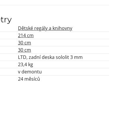
try
Dětské regály a knihovny
214 cm
30 cm
30 cm
LTD, zadní deska sololit 3 mm
23,4 kg
v demontu
24 měsíců