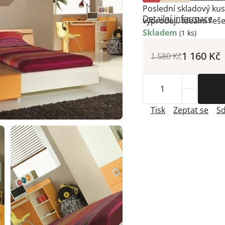
Poslední skladový ku
Detailní informace
výprodeji. Ideální řeše
Skladem
(1 ks)
1 160 Kč
1 580 Kč
Tisk
Zeptat se
Sd