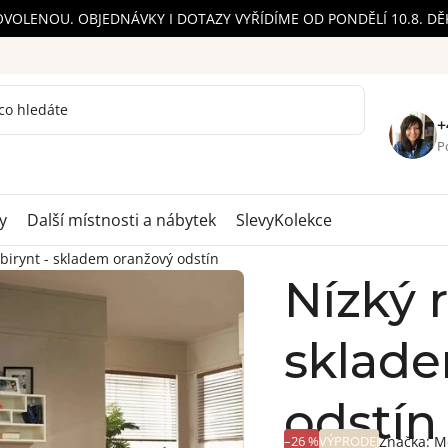
OVOLENOU. OBJEDNÁVKY I DOTAZY VYŘÍDÍME OD PONDĚLÍ 10.8. D
+
Po
y
Další místnosti a nábytek
Slevy
Kolekce
abirynt - skladem oranžový odstín
Nízký r
sklad
odstín
–26 %
VÝPRODEJ
Značka:
M