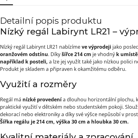
Detailní popis produktu
Nízký regál Labirynt LR21 – výp
Nízký regál Labirynt LR21 nabízíme
ve výprodeji
jako posle
oranžovém odstínu
. Díky
šířce 214 cm
je vhodný
k umístěn
například k posteli,
a lze jej využít také jako nízkou polici n
Produkt je skladem a připraven k okamžitému odběru.
Využití a rozměry
Regál má
nízké provedení
a dlouhou horizontální plochu, 
praktické využití v dětském nebo studentském pokoji. Slouží
dekorací nebo elektroniky a díky své výšce nepůsobí v prost
Šířka regálu je 214 cm, výška 30 cm a hloubka 30 cm.
Kvalitní materiály a zpracování