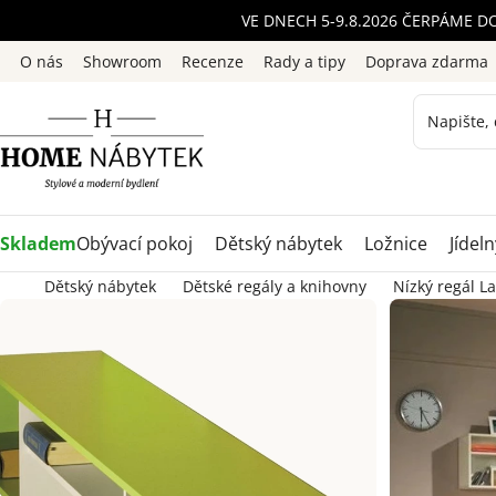
Přejít
VE DNECH 5-9.8.2026 ČERPÁME D
na
O nás
Showroom
Recenze
Rady a tipy
Doprava zdarma
obsah
Skladem
Obývací pokoj
Dětský nábytek
Ložnice
Jídeln
Dětský nábytek
Dětské regály a knihovny
Nízký regál L