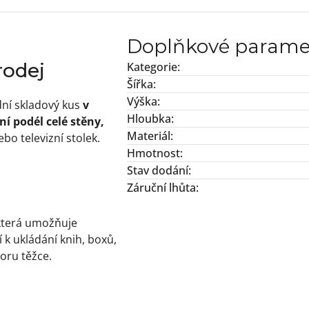
Doplňkové parame
rodej
Kategorie
:
Šířka
:
Výška
:
dní skladový kus
v
Hloubka
:
í podél celé stěny,
Materiál
:
ebo televizní stolek.
Hmotnost
:
Stav dodání
:
Záruční lhůta
:
která umožňuje
 k ukládání knih, boxů,
oru těžce.