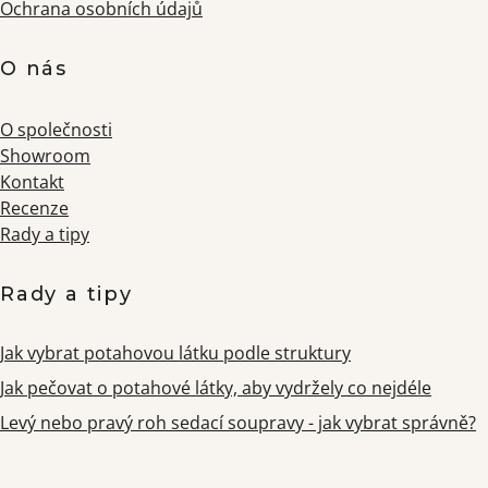
Ochrana osobních údajů
O nás
O společnosti
Showroom
Kontakt
Recenze
Rady a tipy
Rady a tipy
Jak vybrat potahovou látku podle struktury
Jak pečovat o potahové látky, aby vydržely co nejdéle
Levý nebo pravý roh sedací soupravy - jak vybrat správně?