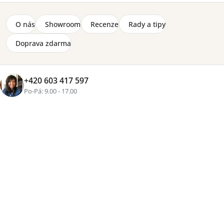
O nás
Showroom
Recenze
Rady a tipy
Doprava zdarma
+420 603 417 597
Po-Pá: 9.00 - 17.00
Značka:
Lenart
Šatní skříň Idea 01 v dekoru dub Shetland nabízí
velkorysý úložný prostor, moderní posuvné dveře a
elegantní zrcadlovou výplň, která opticky prosvětlí
interiér. Díky šířce 250 cm poskytne dostatek místa pro
oblečení celé domácnosti a dekor dub Shetland dodá
prostoru příjemný přírodní vzhled.
Detailní informace
2-8 týdnů