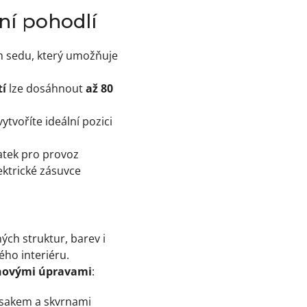
ní pohodlí
m sedu, který umožňuje
í
lze dosáhnout
až 80
ytvoříte ideální pozici
atek pro provoz
ektrické zásuvce
ch struktur, barev i
ého interiéru.
chovými úpravami
:
 vsakem a skvrnami