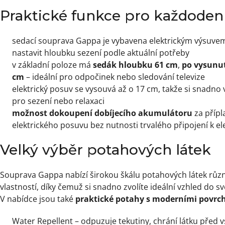
Praktické funkce pro každoden
sedací souprava Gappa je vybavena elektrickým výsuve
nastavit hloubku sezení podle aktuální potřeby
v základní poloze má
sedák hloubku 61 cm
,
po vysunut
cm
– ideální pro odpočinek nebo sledování televize
elektrický posuv se vysouvá až o 17 cm, takže si snadno v
pro sezení nebo relaxaci
možnost dokoupení dobíjecího akumulátoru
za přípl
elektrického posuvu bez nutnosti trvalého připojení k el
Velký výběr potahových látek
Souprava Gappa nabízí širokou škálu potahových látek různý
vlastností, díky čemuž si snadno zvolíte ideální vzhled do sv
V nabídce jsou také
praktické potahy s moderními povr
Water Repellent – odpuzuje tekutiny, chrání látku před