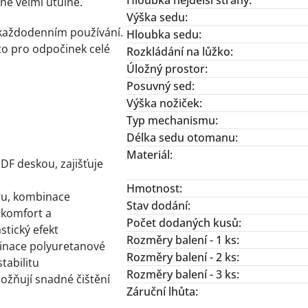
ně velmi útulně.
Výška sedu
:
 každodenním používání.
Hloubka sedu
:
o pro odpočinek celé
Rozkládání na lůžko
:
Úložný prostor
:
Posuvný sed
:
Výška nožiček
:
Typ mechanismu
:
Délka sedu otomanu
:
Materiál
:
MDF deskou,
zajišťuje
Hmotnost
:
ru,
kombinace
Stav dodání
:
 komfort a
Počet dodaných kusů
:
stický efekt
Rozměry balení - 1 ks
:
nace polyuretanové
Rozměry balení - 2 ks
:
tabilitu
Rozměry balení - 3 ks
:
možňují snadné čištění
Záruční lhůta
: