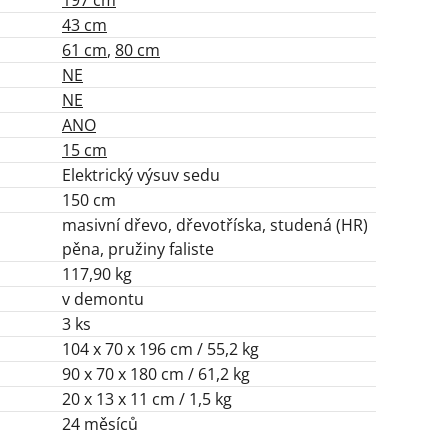
43 cm
61 cm
,
80 cm
NE
NE
ANO
15 cm
Elektrický výsuv sedu
150 cm
masivní dřevo, dřevotříska, studená (HR)
pěna, pružiny faliste
117,90 kg
v demontu
3 ks
104 x 70 x 196 cm / 55,2 kg
90 x 70 x 180 cm / 61,2 kg
20 x 13 x 11 cm / 1,5 kg
24 měsíců