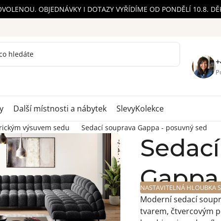
OVOLENOU. OBJEDNÁVKY I DOTAZY VYŘÍDÍME OD PONDĚLÍ 10.8. D
+
Po
y
Další místnosti a nábytek
Slevy
Kolekce
trickým výsuvem sedu
Sedací souprava Gappa - posuvný sed
Sedací
Gappa 
NASTAVITELNÁ HLOUBKA 
Moderní sedací soupr
tvarem, čtvercovým p