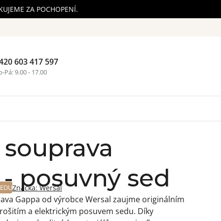
ĚKUJEME ZA POCHOPENÍ.
420 603 417 597
Nákupní ko
-Pá: 9.00 - 17.00
 souprava
- posuvný sed
SEDU
Značka:
Wersal
ava Gappa od výrobce Wersal zaujme originálním
rošitím a elektrickým posuvem sedu.
Díky