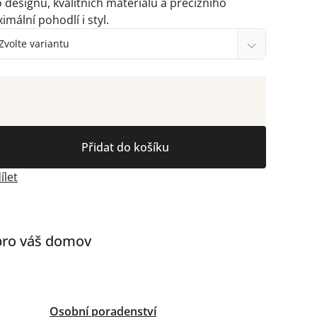
esignu, kvalitních materiálů a precizního
mální pohodlí i styl.
Přidat do košíku
ílet
 pro váš domov
Osobní poradenství