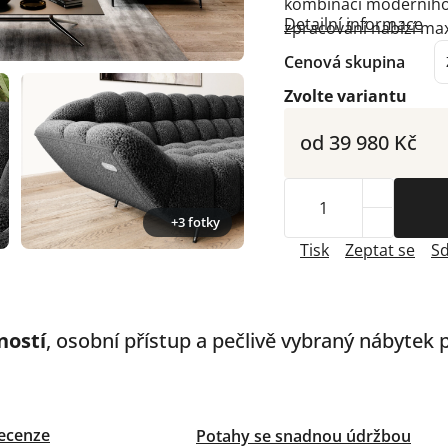
kombinaci moderního d
Detailní informace
zpracování nabízí maxi
Cenová skupina
Zvolte variantu
od
39 980 Kč
+3 fotky
Tisk
Zeptat se
Sd
ností
, osobní přístup a pečlivě vybraný nábytek
ecenze
Potahy se snadnou údržbou