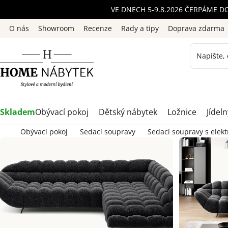
Přejít
VE DNECH 5-9.8.2026 ČERPÁME D
na
O nás
Showroom
Recenze
Rady a tipy
Doprava zdarma
obsah
Skladem
Obývací pokoj
Dětský nábytek
Ložnice
Jídeln
Obývací pokoj
Sedací soupravy
Sedací soupravy s elek