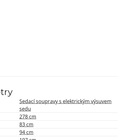
try
Sedací soupravy s elektrickým výsuvem
sedu
278 cm
83 cm
94 cm
197 cm