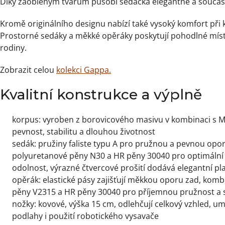
Díky zaobleným tvarům působí sedačka elegantně a součas
Kromě originálního designu nabízí také vysoký komfort při
Prostorné sedáky a měkké opěráky poskytují pohodlné míst
rodiny.
Zobrazit celou
kolekci Gappa.
Kvalitní konstrukce a výplně
korpus:
vyroben z borovicového masivu v kombinaci s 
pevnost, stabilitu a dlouhou životnost
sedák:
pružiny faliste typu A pro pružnou a pevnou opo
polyuretanové pěny N30 a HR pěny 30040 pro optimální
odolnost,
výrazné čtvercové prošití dodává elegantní pla
opěrák:
elastické pásy zajišťují měkkou oporu zad,
kombi
pěny V2315 a HR pěny 30040 pro příjemnou pružnost a s
nožky:
kovové, výška 15 cm,
odlehčují celkový vzhled, u
podlahy i použití robotického vysavače