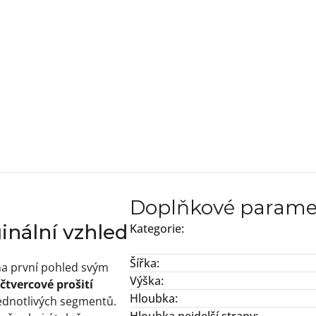
Doplňkové parame
inální vzhled
Kategorie
:
Šířka
:
a první pohled svým
Výška
:
čtvercové prošití
Hloubka
:
jednotlivých segmentů.
Hloubka nejdelší strany
: