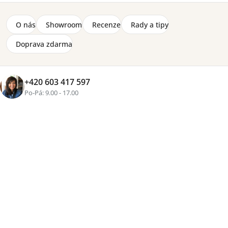
/ kašmír
26 210 Kč
O nás
Showroom
Recenze
Rady a tipy
Výklopná postel Bed Concept BC-12 (160) - béžová
Doprava zdarma
/ kašmír
25 170 Kč
+420 603 417 597
Zobrazit více produktů
Po-Pá: 9.00 - 17.00
Řazení
Výpis
Doporučujeme
Nejlevnější
Nejdražší
Nejprodávanější
Abecedně
produktů
produktů