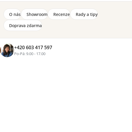
O nás
Showroom
Recenze
Rady a tipy
Doprava zdarma
+420 603 417 597
Značka:
Meblar
Po-Pá: 9.00 - 17.00
Cenová
skupina
2-8 týdnů
3 390 Kč
Přidat do košíku
Tisk
Zeptat se
Sdílet