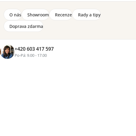
O nás
Showroom
Recenze
Rady a tipy
Doprava zdarma
+420 603 417 597
Značka:
Wersal
Po-Pá: 9.00 - 17.00
4-12 týdnů
2 100 Kč
Přidat do košíku
Tisk
Zeptat se
Sdílet
Více než
16 let zkušeností
, osobní přístup a pečlivě
vybraný nábytek pro váš domov