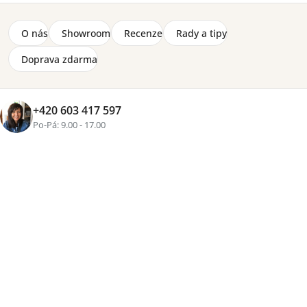
Značka:
Lenart
O nás
Showroom
Recenze
Rady a tipy
Úzká skříň k výklopným postelím z kolekce Bed Concept,
velikost (š) 45 x (v) 217 x (h) 46 cm.
Doprava zdarma
Detailní informace
2-8 týdnů
+420 603 417 597
5 300 Kč
Po-Pá: 9.00 - 17.00
Přidat do košíku
Tisk
Zeptat se
Sdílet
Více než
16 let zkušeností
, osobní přístup a pečlivě
vybraný nábytek pro váš domov
Rozvoz vlastními vozy