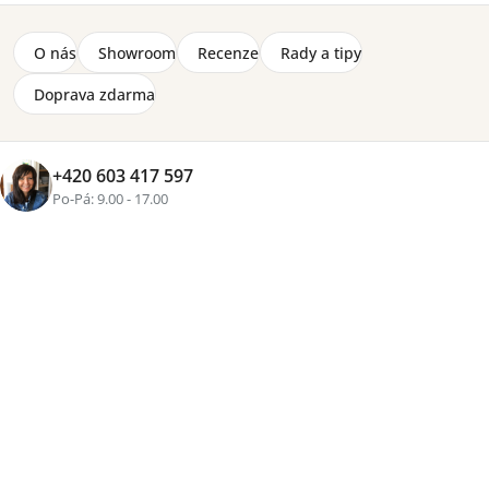
O nás
Showroom
Recenze
Rady a tipy
Doprava zdarma
+420 603 417 597
Po-Pá: 9.00 - 17.00
+4 fotky
Značka:
Wersal
–43 %
Výprodejové otočné křeslo Coco ve stylovém retro
designu s černou kovovou podnoží je nyní dostupné za
zvýhodněnou cenu z výstavy. Křeslo bylo vystaveno v
naší prodejně, je ve výborném stavu a připravené k