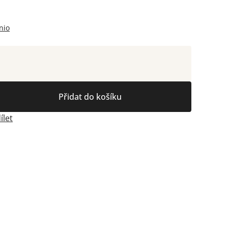
nio
Přidat do košíku
ílet