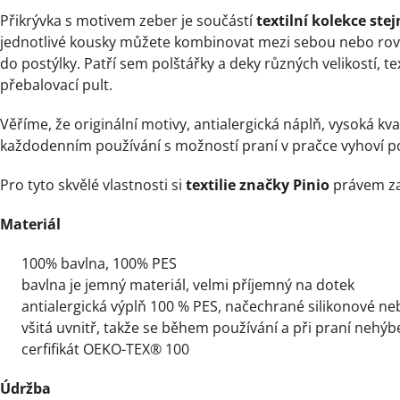
Přikrývka s motivem zeber je součástí
textilní kolekce ste
jednotlivé kousky můžete kombinovat mezi sebou nebo rovn
do postýlky. Patří sem polštářky a deky různých velikostí, tex
přebalovací pult.
Věříme, že originální motivy, antialergická náplň, vysoká kva
každodenním používání s možností praní v pračce vyhoví 
Pro tyto skvělé vlastnosti si
textilie značky Pinio
právem za
Materiál
100% bavlna, 100% PES
bavlna je jemný materiál, velmi příjemný na dotek
antialergická výplň 100 % PES, načechrané silikonové ne
všitá uvnitř, takže se během používání a při praní nehýb
cerfifikát OEKO-TEX® 100
Údržba