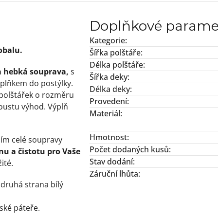
Doplňkové parame
Kategorie
:
obalu.
Šířka polštáře
:
Délka polštáře
:
 a hebká souprava,
s
Šířka deky
:
oplňkem do postýlky.
Délka deky
:
polštářek o rozměru
Provedení
:
ustu výhod. Výplň
Materiál
:
Hmotnost
:
ním celé soupravy
Počet dodaných kusů
:
u a čistotu pro Vaše
Stav dodání
:
ité.
Záruční lhůta
:
 druhá strana bílý
ské páteře.