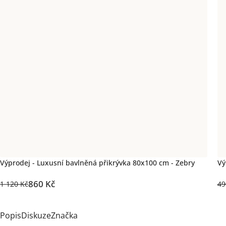
Výprodej - Luxusní bavlněná přikrývka 80x100 cm - Zebry
Vý
860 Kč
1 120 Kč
49
Popis
Diskuze
Značka