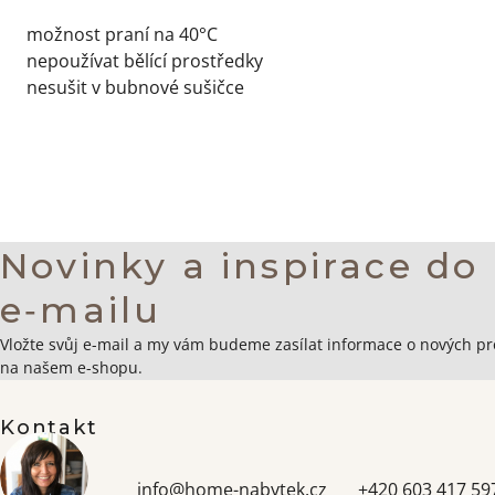
možnost praní na 40°C
nepoužívat bělící prostředky
nesušit v bubnové sušičce
Novinky a inspirace do
e‑mailu
Zápatí
Vložte svůj e-mail a my vám budeme zasílat informace o nových p
na našem e-shopu.
Kontakt
info
@
home-nabytek.cz
+420 603 417 59