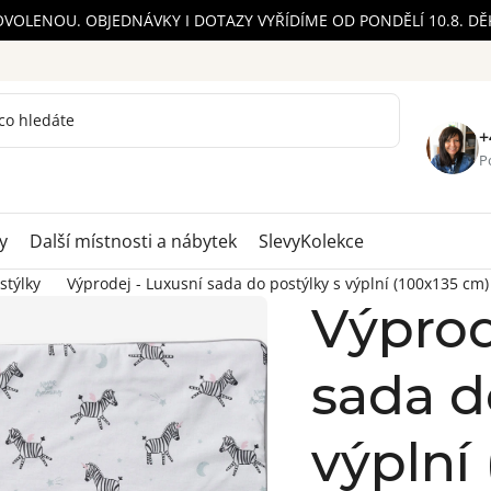
OVOLENOU. OBJEDNÁVKY I DOTAZY VYŘÍDÍME OD PONDĚLÍ 10.8. D
+
Po
y
Další místnosti a nábytek
Slevy
Kolekce
stýlky
Výprodej - Luxusní sada do postýlky s výplní (100x135 cm)
Výprod
sada d
výplní