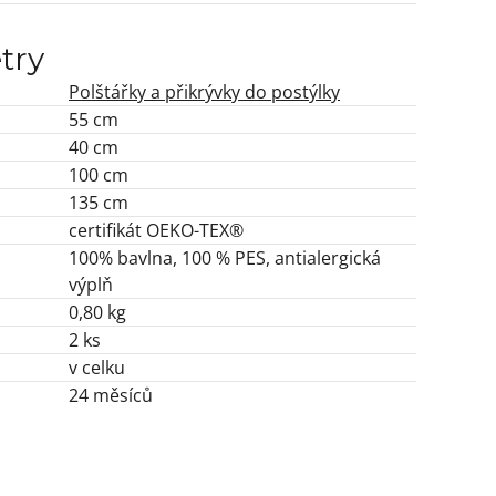
try
Polštářky a přikrývky do postýlky
55 cm
40 cm
100 cm
135 cm
certifikát OEKO-TEX®
100% bavlna, 100 % PES, antialergická
výplň
0,80 kg
2 ks
v celku
24 měsíců