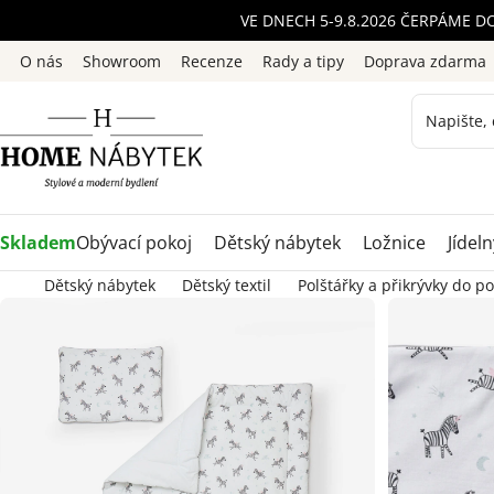
Přejít
VE DNECH 5-9.8.2026 ČERPÁME D
na
O nás
Showroom
Recenze
Rady a tipy
Doprava zdarma
obsah
Skladem
Obývací pokoj
Dětský nábytek
Ložnice
Jídeln
Dětský nábytek
Dětský textil
Polštářky a přikrývky do po