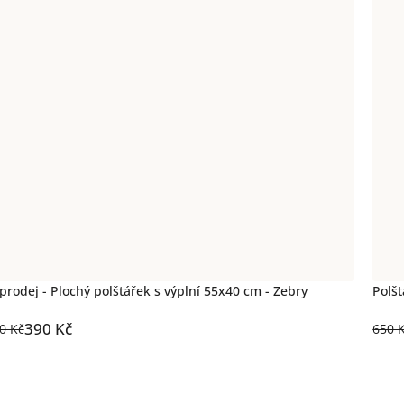
prodej - Plochý polštářek s výplní 55x40 cm - Zebry
Polšt
390 Kč
0 Kč
650 