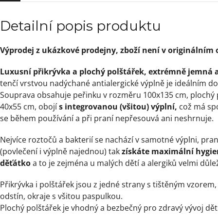
Detailní popis produktu
Výprodej z ukázkové prodejny, zboží není v originálním 
Luxusní přikrývka a plochý polštářek, extrémně jemná
tenčí vrstvou nadýchané antialergické výplně je ideálním d
Souprava obsahuje peřinku v rozměru 100x135 cm, plochý 
40x55 cm, obojí
s integrovanou (všitou) výplní,
což má spo
se během používání a při praní nepřesouvá ani neshrnuje.
Nejvíce roztočů a bakterií se nachází v samotné výplni, pra
(povlečení i výplně najednou) tak
získáte maximální hygien
děťátko
a to je zejména u malých dětí a alergiků velmi důlež
Přikrývka i polštářek jsou z jedné strany s tištěným vzorem,
odstín, okraje s všitou paspulkou.
Plochý polštářek je vhodný a bezbečný pro zdravý vývoj dět