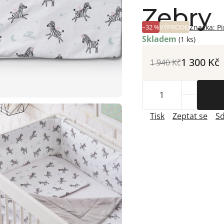
Zebry
–32 %
VÝPRODEJ
Značka:
Pi
Skladem
(1 ks)
1 300 Kč
1 940 Kč
Tisk
Zeptat se
Sd