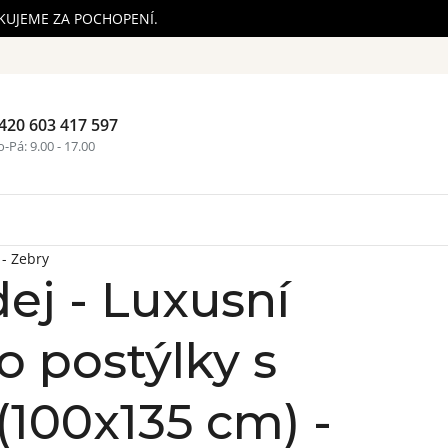
ĚKUJEME ZA POCHOPENÍ.
420 603 417 597
Nákupní ko
-Pá: 9.00 - 17.00
 - Zebry
ej - Luxusní
o postýlky s
 (100x135 cm) -