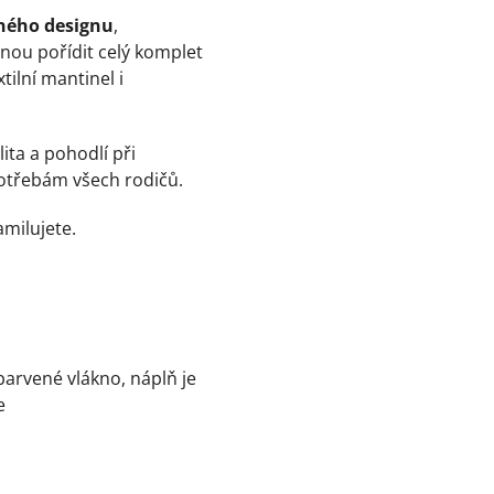
jného designu
,
ou pořídit celý komplet
tilní mantinel i
lita a pohodlí při
potřebám všech rodičů.
milujete.
barvené vlákno, náplň je
e