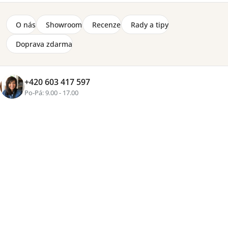
O nás
Showroom
Recenze
Rady a tipy
Doprava zdarma
Značka:
Meblar
+420 603 417 597
Závěsná police Sergio, velikost (š) 120 x (v) 30 x (h) 25
Po-Pá: 9.00 - 17.00
cm, do dětských a studentských pokojů. Police je
vyrobená z lamina, hrany zakončené dýhami ABS.
Detailní informace
2-8 týdnů
1 770 Kč
Přidat do košíku
Tisk
Zeptat se
Sdílet