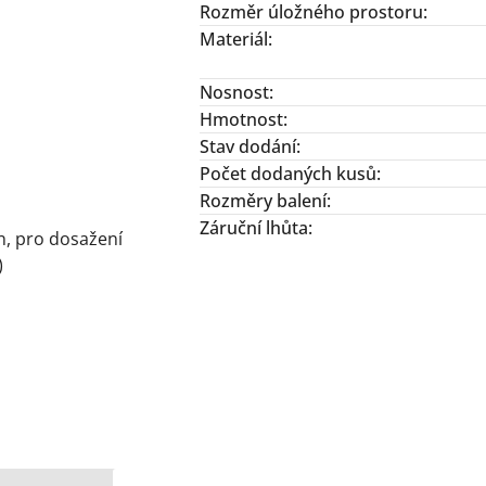
Rozměr úložného prostoru
:
Materiál
:
Nosnost
:
Hmotnost
:
Stav dodání
:
Počet dodaných kusů
:
Rozměry balení
:
Záruční lhůta
:
n, pro dosažení
)