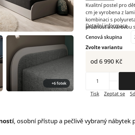
Kvalitní postel pro d
cm je vyrobena z lami
kombinaci s polyure
Detailní informace
pružnost a tvarovou s
Cenová skupina
Zvolte variantu
od
6 990 Kč
+6 fotek
Tisk
Zeptat se
Sd
ností
, osobní přístup a pečlivě vybraný nábytek