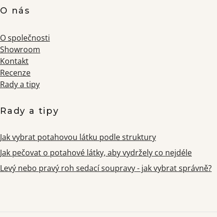
O nás
O společnosti
Showroom
Kontakt
Recenze
Rady a tipy
Rady a tipy
Jak vybrat potahovou látku podle struktury
Jak pečovat o potahové látky, aby vydržely co nejdéle
Levý nebo pravý roh sedací soupravy - jak vybrat správně?