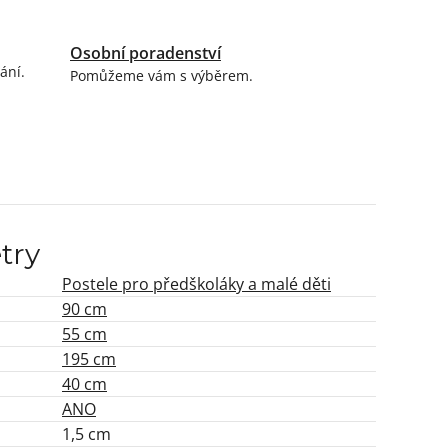
Osobní poradenství
ání.
Pomůžeme vám s výběrem.
try
Postele pro předškoláky a malé děti
90 cm
55 cm
195 cm
40 cm
ANO
1,5 cm