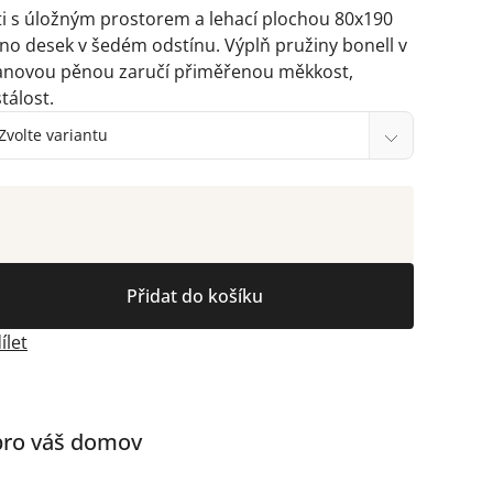
ěti s úložným prostorem a lehací plochou 80x190
no desek v šedém odstínu. Výplň pružiny bonell v
tanovou pěnou zaručí přiměřenou měkkost,
tálost.
Přidat do košíku
ílet
 pro váš domov