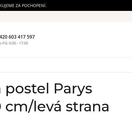
ĚKUJEME ZA POCHOPENÍ.
420 603 417 597
Nákupní ko
-Pá: 9.00 - 17.00
 postel Parys
 cm/levá strana