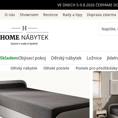
Přejít
VE DNECH 5-9.8.2026 ČERPÁME D
na
O nás
Showroom
Recenze
Rady a tipy
Doprava zdarma
obsah
Skladem
Obývací pokoj
Dětský nábytek
Ložnice
Jídeln
Dětský nábytek
Dětské postele
Postele pro předškoláky