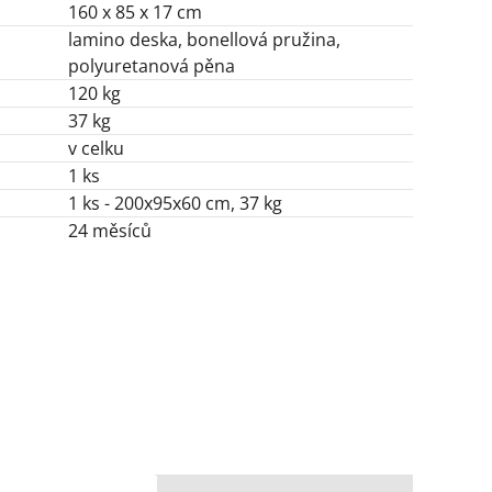
160 x 85 x 17 cm
lamino deska, bonellová pružina,
polyuretanová pěna
120 kg
37 kg
v celku
1 ks
1 ks - 200x95x60 cm, 37 kg
24 měsíců