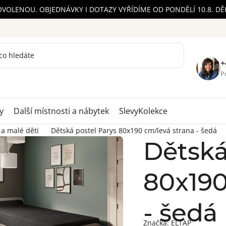
OVOLENOU. OBJEDNÁVKY I DOTAZY VYŘÍDÍME OD PONDĚLÍ 10.8. D
+
Po
y
Další místnosti a nábytek
Slevy
Kolekce
 a malé děti
Dětská postel Parys 80x190 cm/levá strana - šedá
Dětská
80x190
- šedá
Značka:
ELTAP