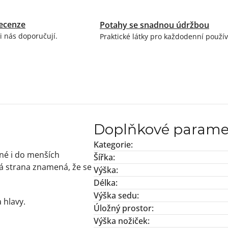
ecenze
Potahy se snadnou údržbou
i nás doporučují.
Praktické látky pro každodenní použív
Doplňkové parame
Kategorie
:
né i do menších
Šířka
:
á strana znamená, že se
Výška
:
Délka
:
Výška sedu
:
 hlavy.
Úložný prostor
:
Výška nožiček
: