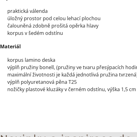
praktická válenda
úložný prostor pod celou lehací plochou
čalouněná zdobně prošitá opěrka hlavy
korpus v šedém odstínu
Materiál
korpus lamino deska
výplň pružiny bonell, (pružiny ve tvaru přesýpacích hodi
maximální životnosti je každá jednotlivá pružina tvrzená
výplň polyuretanová pěna T25
nožičky plastové kluzáky v černém odstínu, výška 1,5 cm